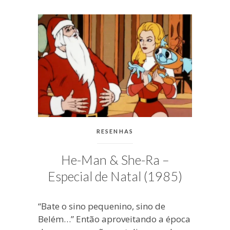
blogueira
à
moda
antiga.
CATEGORIAS:
RESENHAS
He-Man & She-Ra –
Especial de Natal (1985)
“Bate o sino pequenino, sino de
Belém…” Então aproveitando a época