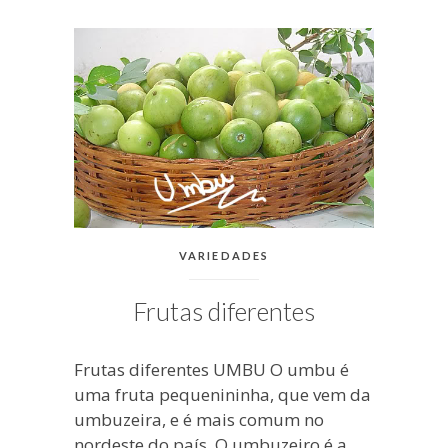
blogueira
à
moda
antiga.
CATEGORIAS:
VARIEDADES
Frutas diferentes
Frutas diferentes UMBU O umbu é
uma fruta pequenininha, que vem da
umbuzeira, e é mais comum no
nordeste do país. O umbuzeiro é a