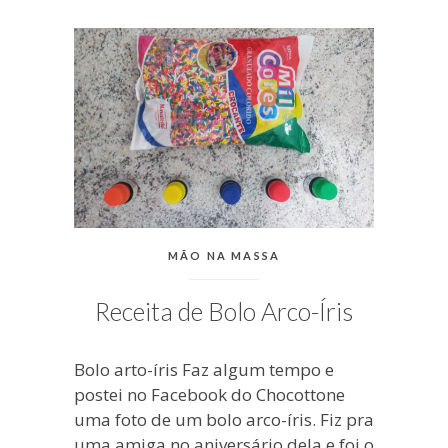
blogueira
à
moda
antiga.
CATEGORIAS:
MÃO NA MASSA
Receita de Bolo Arco-Íris
Bolo arto-íris Faz algum tempo e
postei no Facebook do Chocottone
uma foto de um bolo arco-íris. Fiz pra
uma amiga no aniversário dela e foi o