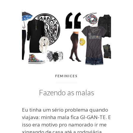
blogueira
à
moda
antiga.
CATEGORIAS:
FEMINICES
Fazendo as malas
Eu tinha um sério problema quando
viajava: minha mala fica GI-GAN-TE. E
isso era motivo pro namorado ir me
xingando de casa até a rodoviária,