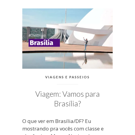
blogueira
à
moda
antiga.
CATEGORIAS:
VIAGENS E PASSEIOS
Viagem: Vamos para
Brasília?
O que ver em Brasília/DF? Eu
mostrando pra vocês com classe e