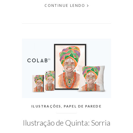
CONTINUE LENDO
EM
JULHO
15,
2016
PUBLICADO
POR
MICHELLI
CATEGORIAS:
ILUSTRAÇÕES
,
PAPEL DE PAREDE
Ilustração de Quinta: Sorria