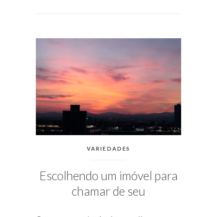
EM
NOVEMBRO
28, 2017
PUBLICADO
POR
MICHELLI
CATEGORIAS:
VARIEDADES
Escolhendo um imóvel para
chamar de seu