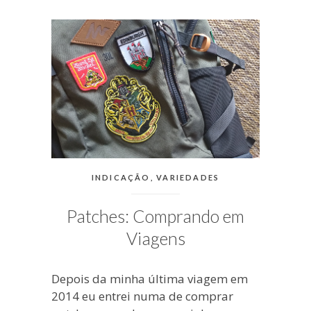
blogueira
à
moda
antiga.
CATEGORIAS:
INDICAÇÃO
,
VARIEDADES
Patches: Comprando em
Viagens
Depois da minha última viagem em
2014 eu entrei numa de comprar