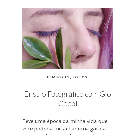
blogueira
à
moda
antiga.
CATEGORIAS:
FEMINICES
,
FOTOS
Ensaio Fotográfico com Gio
Coppi
Teve uma época da minha vida que
você poderia me achar uma garota