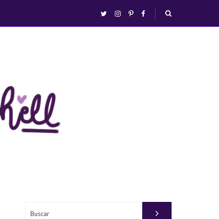
abrir/fechar
twitter
instagram
pinterest
facebook
busca
Buscar