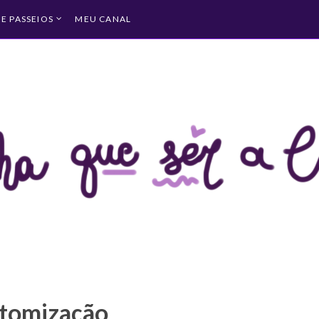
 E PASSEIOS
MEU CANAL
tomização