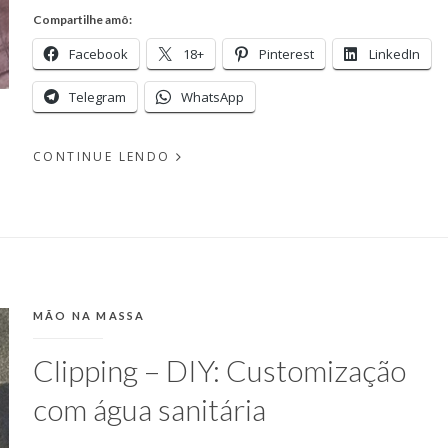
Compartilhe amô:
Facebook
18+
Pinterest
LinkedIn
Telegram
WhatsApp
CONTINUE LENDO
EM
PUBLICADO
ABRIL
POR
18,
MICHELLI
2017
CATEGORIAS:
MÃO NA MASSA
Clipping – DIY: Customização
com água sanitária