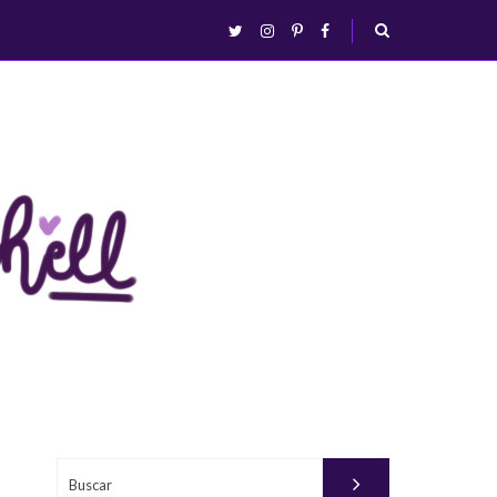
abrir/fechar
twitter
instagram
pinterest
facebook
busca
Buscar