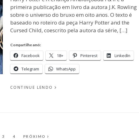
primeira publicação em livro da autora J.K. Rowling
sobre o universo do bruxo em oito anos. O texto é
baseado no roteiro da peça Harry Potter and the
Cursed Child, coescrito pela autora da série, […]
Compartilhe amô:
Facebook
18+
Pinterest
LinkedIn
Telegram
WhatsApp
CONTINUE LENDO
PUBLICADO
EM
POR
DEZEMBRO
02, 2016
MICHELLI
GINA
PÁGINA
PÁGINA
3
4
PRÓXIMO