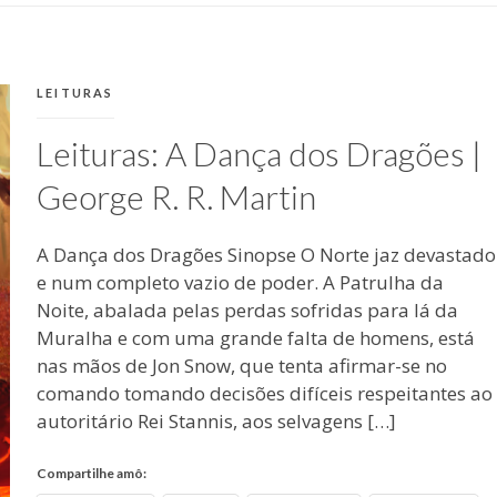
AGOSTO
POR
22,
MICHELLI
2017
CATEGORIAS:
LEITURAS
Leituras: A Dança dos Dragões |
George R. R. Martin
A Dança dos Dragões Sinopse O Norte jaz devastado
e num completo vazio de poder. A Patrulha da
Noite, abalada pelas perdas sofridas para lá da
Muralha e com uma grande falta de homens, está
nas mãos de Jon Snow, que tenta afirmar-se no
comando tomando decisões difíceis respeitantes ao
autoritário Rei Stannis, aos selvagens […]
Compartilhe amô: