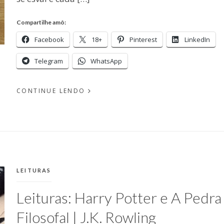
Compartilhe amô:
Facebook
18+
Pinterest
LinkedIn
Telegram
WhatsApp
CONTINUE LENDO
EM
PUBLICADO
ABRIL
POR
24,
MICHELLI
2018
CATEGORIAS:
LEITURAS
Leituras: Harry Potter e A Pedra
Filosofal | J.K. Rowling