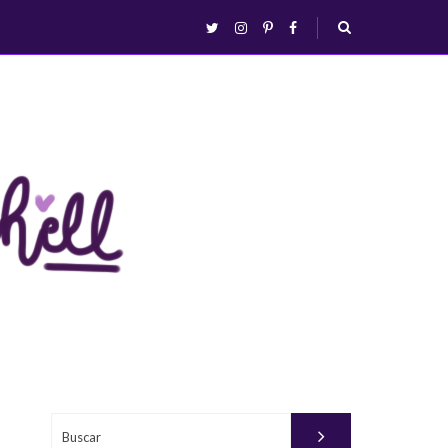
abrir/fechar
twitter
instagram
pinterest
facebook
busca
Buscar