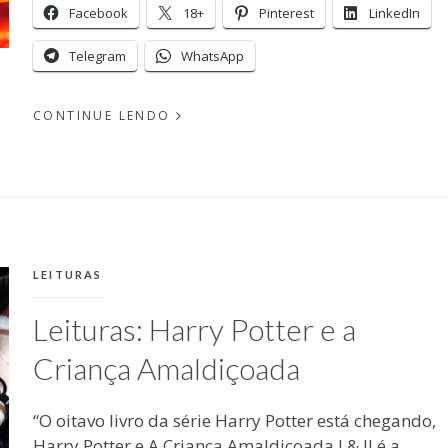
Facebook
18+
Pinterest
LinkedIn
Telegram
WhatsApp
CONTINUE LENDO
EM
PUBLICADO
MAIO
POR
19,
MICHELLI
2017
CATEGORIAS:
LEITURAS
Leituras: Harry Potter e a
Criança Amaldiçoada
“O oitavo livro da série Harry Potter está chegando,
Harry Potter e A Criança Amaldiçoada I & II é a