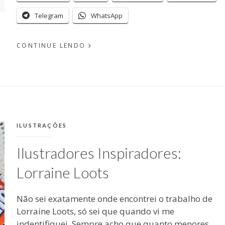
Telegram
WhatsApp
CONTINUE LENDO
PUBLICADO
EM
POR
NOVEMBRO
19, 2015
MICHELLI
CATEGORIAS:
ILUSTRAÇÕES
Ilustradores Inspiradores:
Lorraine Loots
Não sei exatamente onde encontrei o trabalho de
Lorraine Loots, só sei que quando vi me
indentifiquei. Sempre acho que quanto menores