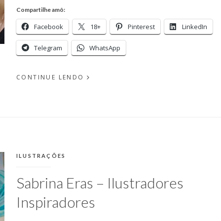
Compartilhe amô:
Facebook
18+
Pinterest
LinkedIn
Telegram
WhatsApp
CONTINUE LENDO
EM
PUBLICADO
AGOSTO
POR
10,
MICHELLI
2017
CATEGORIAS:
ILUSTRAÇÕES
Sabrina Eras – Ilustradores
Inspiradores