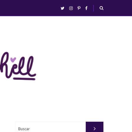
abrir/fechar
twitter
instagram
pinterest
facebook
busca
Buscar