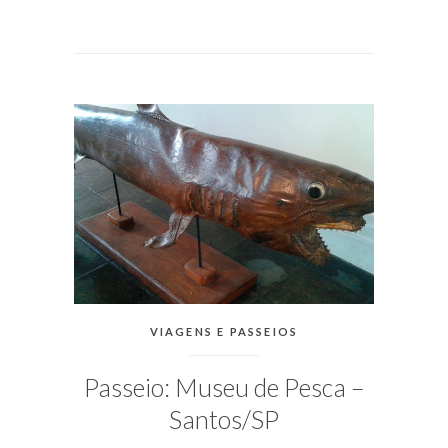
EM
MAIO
15,
2018
PUBLICADO
POR
MICHELLI
CATEGORIAS:
VIAGENS E PASSEIOS
Passeio: Museu de Pesca –
Santos/SP