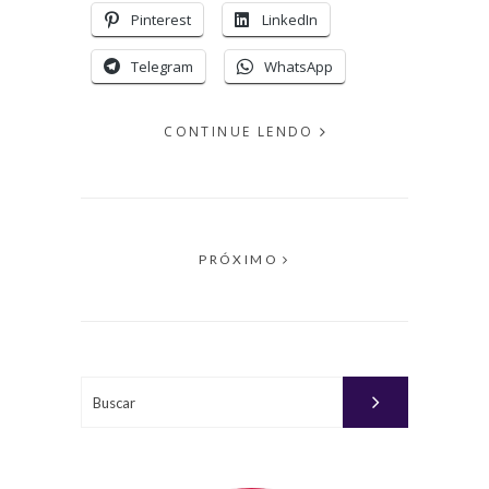
Pinterest
LinkedIn
Telegram
WhatsApp
CONTINUE LENDO
EM
SETEMBRO
30, 2015
PAGINAÇÃO
PRÓXIMO
PUBLICADO
DE
POR
POSTS
MICHELLI
Buscar