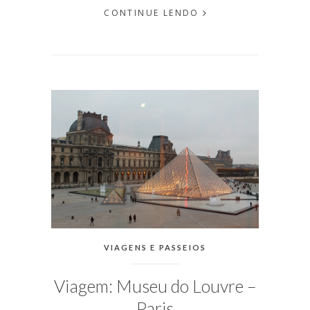
CONTINUE LENDO
EM
JANEIRO
14, 2016
PUBLICADO
POR
MICHELLI
CATEGORIAS:
VIAGENS E PASSEIOS
Viagem: Museu do Louvre –
Paris