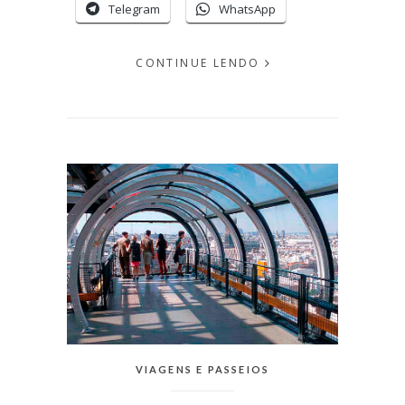
Telegram
WhatsApp
CONTINUE LENDO
EM
JANEIRO
07, 2016
PUBLICADO
POR
MICHELLI
CATEGORIAS:
VIAGENS E PASSEIOS