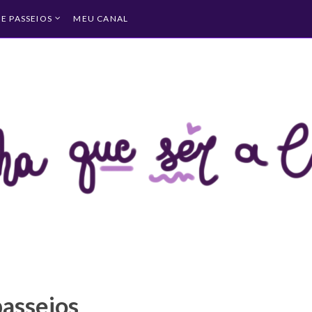
 E PASSEIOS
MEU CANAL
passeios