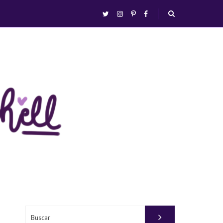
abrir/fechar
twitter
instagram
pinterest
facebook
busca
Buscar