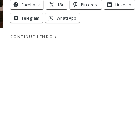
Facebook
18+
Pinterest
LinkedIn
Telegram
WhatsApp
CONTINUE LENDO
PUBLICADO
EM
POR
NOVEMBRO
26, 2015
MICHELLI