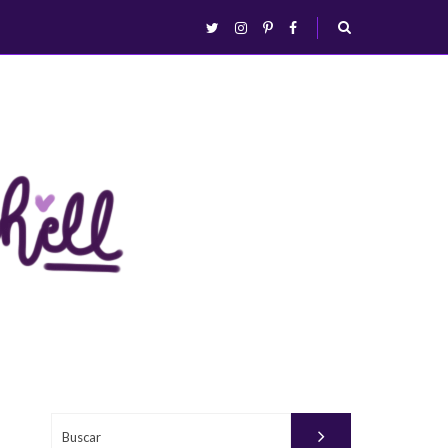
abrir/fechar
twitter
instagram
pinterest
facebook
busca
Buscar