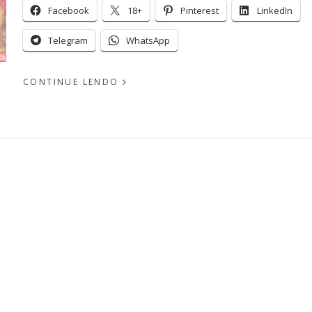
Facebook
18+
Pinterest
LinkedIn
Telegram
WhatsApp
CONTINUE LENDO
PUBLICADO
EM
POR
SETEMBRO
22, 2010
MICHELLI