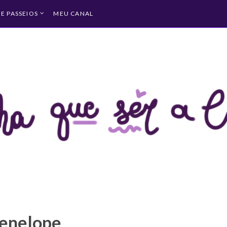
 E PASSEIOS
MEU CANAL
enelope