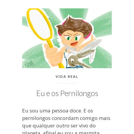
blogueira
à
moda
antiga.
CATEGORIAS:
VIDA REAL
Eu e os Pernilongos
Eu sou uma pessoa doce. E os
pernilongos concordam comigo mais
que qualquer outro ser vivo do
planeta, afinal eu sou a marmita