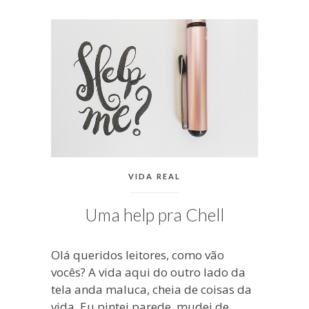
blogueira
à
moda
antiga.
CATEGORIAS:
VIDA REAL
Uma help pra Chell
Olá queridos leitores, como vão
vocês? A vida aqui do outro lado da
tela anda maluca, cheia de coisas da
vida. Eu pintei parede, mudei de