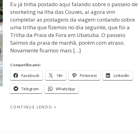
Eu já tinha postado aqui falando sobre o passeio de
snorkeling na Ilha das Couves, ai agora vim
completar as postagens da viagem contando sobre
uma trilha que fizemos no dia seguinte, que foi a
Trilha da Praia de Fora em Ubatuba. O passeio
Saímos da praia de manhã, porém com atraso.
Novamente ficamos mais […]
Compartilhe amô:
Facebook
18+
Pinterest
LinkedIn
Telegram
WhatsApp
CONTINUE LENDO
PUBLICADO
EM
POR
FEVEREIRO
23, 2017
MICHELLI