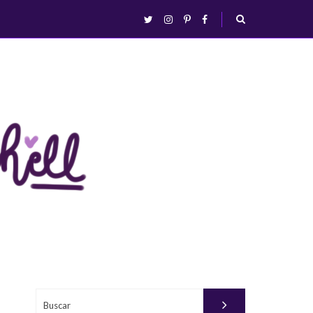
abrir/fechar
twitter
instagram
pinterest
facebook
busca
Buscar