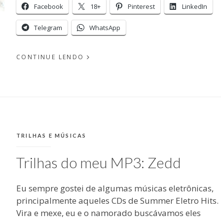
Facebook
18+
Pinterest
LinkedIn
Telegram
WhatsApp
CONTINUE LENDO
PUBLICADO
EM
POR
JANEIRO
21, 2014
MICHELLI
CATEGORIAS:
TRILHAS E MÚSICAS
Trilhas do meu MP3: Zedd
Eu sempre gostei de algumas músicas eletrônicas,
principalmente aqueles CDs de Summer Eletro Hits.
Vira e mexe, eu e o namorado buscávamos eles