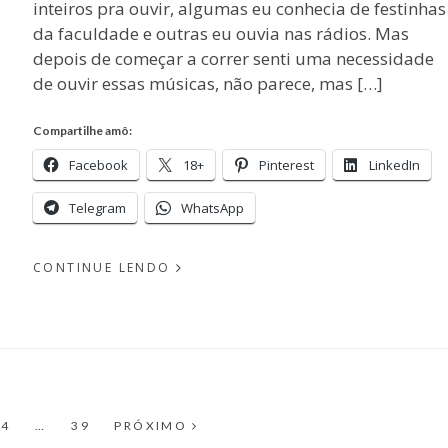
inteiros pra ouvir, algumas eu conhecia de festinhas
da faculdade e outras eu ouvia nas rádios. Mas
depois de começar a correr senti uma necessidade
de ouvir essas músicas, não parece, mas […]
Compartilhe amô:
Facebook
18+
Pinterest
LinkedIn
Telegram
WhatsApp
CONTINUE LENDO
PUBLICADO
EM
POR
DEZEMBRO
13, 2013
MICHELLI
INA
PÁGINA
PÁGINA
4
…
39
PRÓXIMO