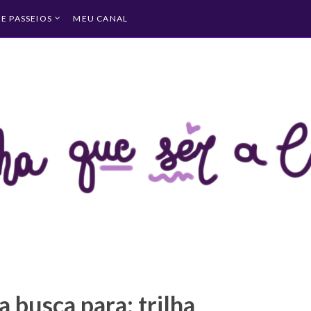
 E PASSEIOS
MEU CANAL
 busca para: trilha