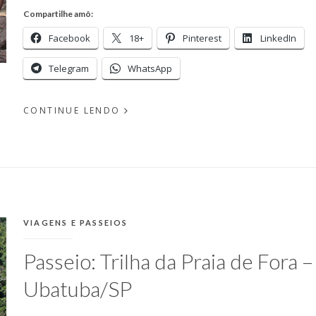
Compartilhe amô:
Facebook
18+
Pinterest
LinkedIn
Telegram
WhatsApp
CONTINUE LENDO
EM
PUBLICADO
JUNHO
POR
12,
MICHELLI
2018
CATEGORIAS:
VIAGENS E PASSEIOS
Passeio: Trilha da Praia de Fora –
Ubatuba/SP