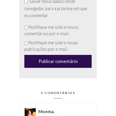
Salvar meus dados neste
navegador para a próxima vez que
eu comentar.
Não
Notifique-me sobre novos
preencha
comentários por e-mail.
esse
Notifique-me sobre novas
campo
publicações por e-mail.
(anti-
spam)
5 COMENTÁRIOS
Moema.
disse: