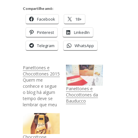
Compartilhe amô:
Facebook
18+
Pinterest
LinkedIn
Telegram
WhatsApp
Panettones e
Chocottones 2015
Quem me
conhece e segue
Panettones e
o blog há algum
Chocottones da
tempo deve se
Bauducco
lembrar que meu
bloguinho se
chamava
Chocottone até
alguns meses
atrás. Poisé e não
Chocottone