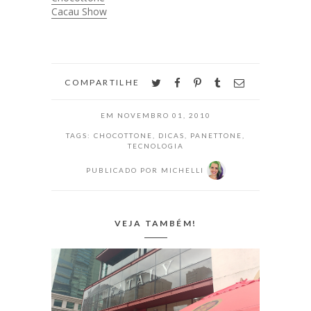
é por mera
Cacau Show
coincidência. Eu
tenho uma paixão
por estes pães
maravilhosos que
ninguém
twitter
facebook
pinterest
tumblr
email
COMPARTILHE
consegue explicar.
Já fiz post com
EM
NOVEMBRO 01, 2010
história do
panettone da…
TAGS:
CHOCOTTONE
,
DICAS
,
PANETTONE
,
TECNOLOGIA
PUBLICADO POR
MICHELLI
VEJA TAMBÉM!