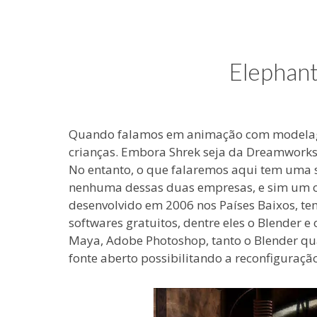
e
coisas
de
uma
Elephan
blogueira
à
moda
antiga.
Quando falamos em animação com modelage
crianças. Embora Shrek seja da Dreamworks,
No entanto, o que falaremos aqui tem uma s
nenhuma dessas duas empresas, e sim um ou
desenvolvido em 2006 nos Países Baixos, te
softwares gratuitos, dentre eles o Blender 
Maya, Adobe Photoshop, tanto o Blender qua
fonte aberto possibilitando a reconfiguraç