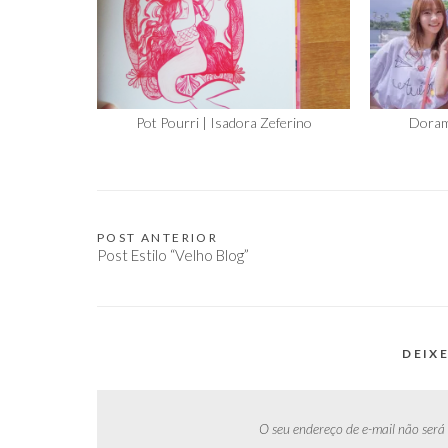
Pot Pourri | Isadora Zeferino
Doram
POST ANTERIOR
Navegação
Post Estilo “Velho Blog”
de
Post
DEIX
O seu endereço de e-mail não será