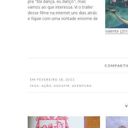
pra "Ela dança, eu danço", mas
vamos ao que interessa. Vi o trailer
desse filme na internet uns dias atrás
e fiquei com uma vontade enorme de
assistir, isso porque adoro filmes que
têm competição de alguma coisa,
Valente (201
seja de canto, dança, piadas, pular…
COMPARTI
EM
FEVEREIRO 18, 2011
TAGS:
AÇÃO
,
ASSISTIR
,
AVENTURA
V