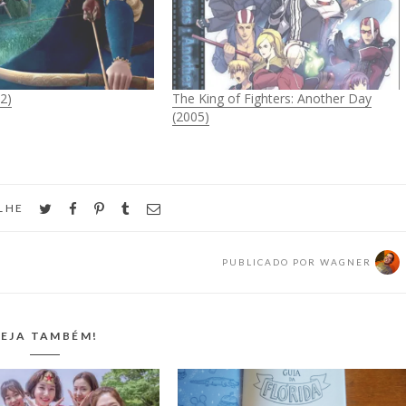
2)
The King of Fighters: Another Day
(2005)
twitter
facebook
pinterest
tumblr
email
LHE
PUBLICADO POR
WAGNER
EJA TAMBÉM!