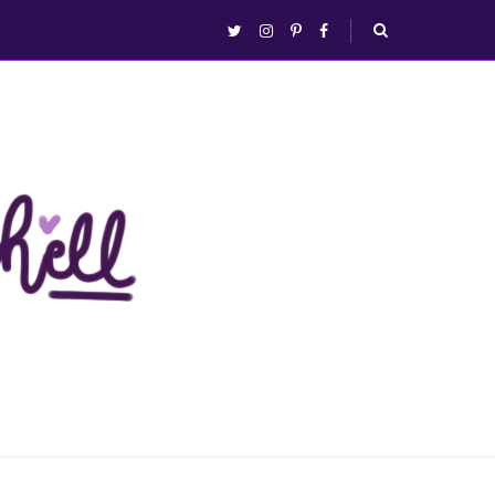
abrir/fechar
twitter
instagram
pinterest
facebook
busca