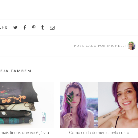
orgulho nerd. Pode
Sair com namorado,…
teira, mas mulher no
 ainda é…
twitter
facebook
pinterest
tumblr
email
LHE
PUBLICADO POR
MICHELLI
EJA TAMBÉM!
mais lindos que você já viu
Como cuido do meu cabelo curto