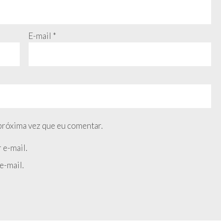
E-mail
*
próxima vez que eu comentar.
 e-mail.
e-mail.