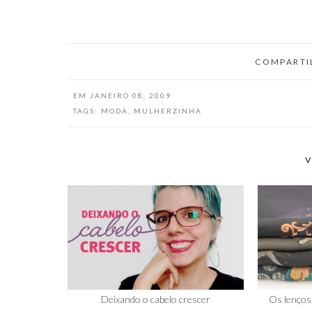
machismo e 
parecer bes
mundo nerd
COMPARTI
EM
JANEIRO 08, 2009
TAGS:
MODA
,
MULHERZINHA
V
Deixando o cabelo crescer
Os lenços 