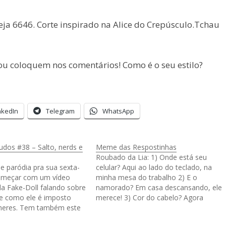
ja 6646. Corte inspirado na Alice do Crepúsculo.Tchau
, ou coloquem nos comentários! Como é o seu estilo?
nkedIn
Telegram
WhatsApp
udos #38 – Salto, nerds e
Meme das Respostinhas
Roubado da Lia: 1) Onde está seu
 e paródia pra sua sexta-
celular? Aqui ao lado do teclado, na
começar com um vídeo
minha mesa do trabalho 2) E o
da Fake-Doll falando sobre
namorado? Em casa descansando, ele
 e como ele é imposto
merece! 3) Cor do cabelo? Agora
heres. Tem também este
pintado de vermelho 6646, e loiro por
ilhoso falando sobre
cima. 4) O que mais gosta de fazer?