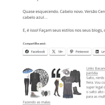
Quase esquecendo. Cabelo novo. Versão Cere
cabelo azul…
E, é isso! Façam seus estilos nos seus blogs
Compartilhe amô:
Facebook
18+
Pinterest
Li
Links Bacan
paródia
Salto, nerds
feira. Vou 
super legal 
o salto alto
para as mul
texto marav
Fazendo as malas