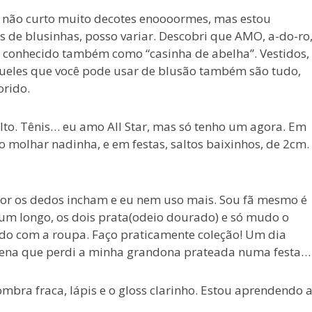
 não curto muito decotes enoooormes, mas estou
 de blusinhas, posso variar. Descobri que AMO, a-do-ro
a, conhecido também como “casinha de abelha”. Vestidos,
ueles que você pode usar de blusão também são tudo,
orido.
lto. Tênis… eu amo All Star, mas só tenho um agora. Em
o molhar nadinha, e em festas, saltos baixinhos, de 2cm.
lor os dedos incham e eu nem uso mais. Sou fã mesmo é
 um longo, os dois prata(odeio dourado) e só mudo o
rdo com a roupa. Faço praticamente coleção! Um dia
 pena que perdi a minha grandona prateada numa festa…
mbra fraca, lápis e o gloss clarinho. Estou aprendendo 