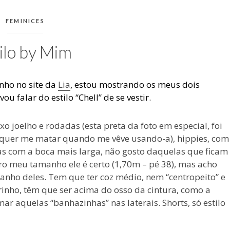
CATEGORIAS:
FEMINICES
ilo by Mim
nho no site da
Lia
, estou mostrando os meus dois
u falar do estilo “Chell” de se vestir.
o joelho e rodadas (esta preta da foto em especial, foi
a quer me matar quando me vêve usando-a), hippies, com
 Mas com a boca mais larga, não gosto daquelas que ficam
ro meu tamanho ele é certo (1,70m – pé 38), mas acho
anho deles. Tem que ter coz médio, nem “centropeito” e
rinho, têm que ser acima do osso da cintura, como a
mar aquelas “banhazinhas” nas laterais. Shorts, só estilo