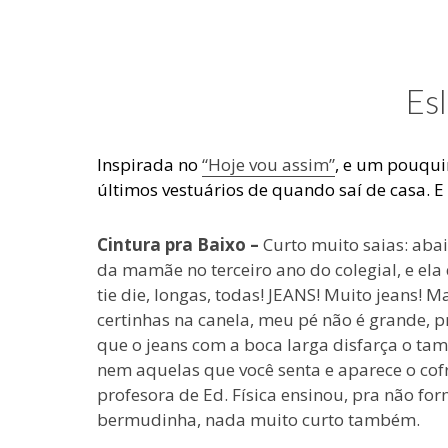
e
coisas
de
uma
Esl
blogueira
à
moda
Inspirada no
“Hoje vou assim”
, e um pouqui
antiga.
últimos vestuários de quando saí de casa. E vo
Cintura pra Baixo –
Curto muito saias: abaix
da mamãe no terceiro ano do colegial, e el
tie die, longas, todas! JEANS! Muito jeans!
certinhas na canela, meu pé não é grande, p
que o jeans com a boca larga disfarça o tam
nem aquelas que você senta e aparece o cof
profesora de Ed. Física ensinou, pra não for
bermudinha, nada muito curto também.