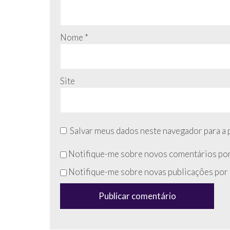
Nome
*
Site
Salvar meus dados neste navegador para a 
Não
Notifique-me sobre novos comentários por
preencha
Notifique-me sobre novas publicações por 
esse
campo
(anti-
spam)