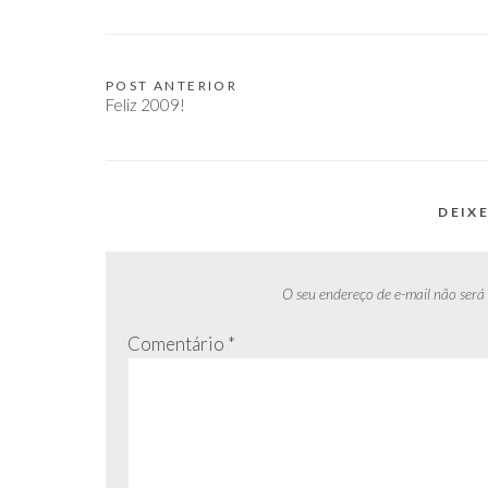
POST ANTERIOR
Navegação
Feliz 2009!
de
Post
DEIX
O seu endereço de e-mail não será
Comentário
*