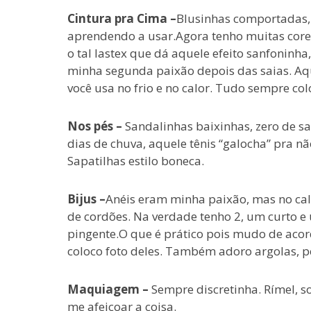
Cintura pra Cima –
Blusinhas comportadas,
aprendendo a usar.Agora tenho muitas cores
o tal lastex que dá aquele efeito sanfoninh
minha segunda paixão depois das saias. Aq
você usa no frio e no calor. Tudo sempre col
Nos pés –
Sandalinhas baixinhas, zero de sa
dias de chuva, aquele tênis “galocha” pra nã
Sapatilhas estilo boneca.
Bijus –
Anéis eram minha paixão, mas no ca
de cordões. Na verdade tenho 2, um curto e
pingente.O que é prático pois mudo de aco
coloco foto deles. Também adoro argolas,
Maquiagem –
Sempre discretinha. Rímel, so
me afeiçoar a coisa.