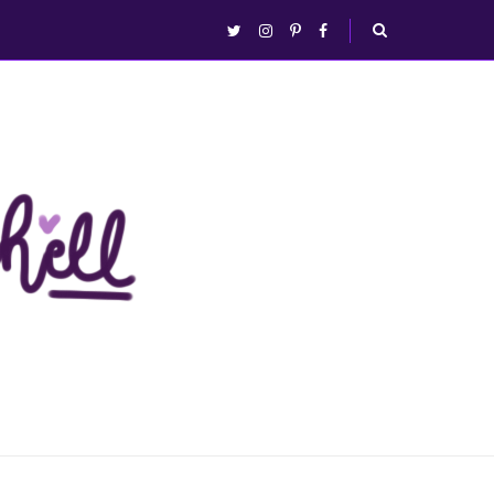
abrir/fechar
twitter
instagram
pinterest
facebook
busca