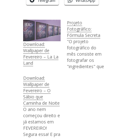
Telegram
WhatsApp
Projeto
Fotográfico:
Fórmula Secreta
"O projeto
Download:
fotográfico do
Wallpaper de
mês consiste em
Fevereiro – La La
fotografar os
Land
"ingredientes" que
formam você. Ou
Download:
seja: aquilo que te
Wallpaper de
inspira, o cantinho
Fevereiro – O
da sua casa
Sábio que
favorito, a roupa
Caminha de Noite
que você mais
O ano nem
gosta, o lugar que
começou direito e
você mais ama,
já estamos em
quem você ama,
FEVEREIRO!
o que te faz feliz...
Segura essa! E pra
enfim, seja