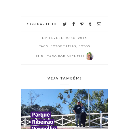
deixar seu
criativo e
computador, seu
mostre…
tablet e seu
celular lindões
neste mês eu
twitter
facebook
pinterest
tumblr
email
COMPARTILHE
trago o wallpaper
de fevereiro com
EM
FEVEREIRO 18, 2015
uma ilustração
que fiz em
TAGS:
FOTOGRAFIAS
,
FOTOS
aquarela inspirada
PUBLICADO POR
MICHELLI
no KDrama "The
Scholar Who
Walks the Night",
que falei
VEJA TAMBÉM!
semana…