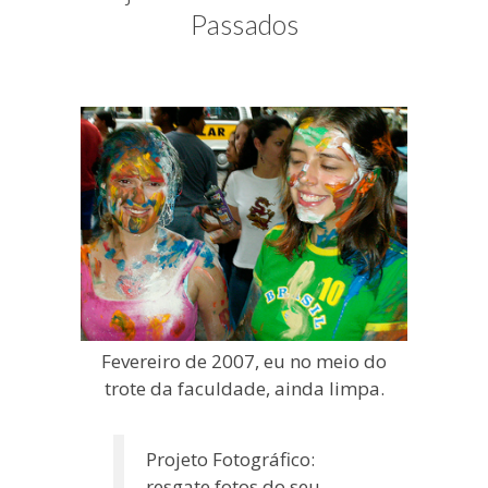
blogueira
Passados
à
moda
antiga.
Fevereiro de 2007, eu no meio do
trote da faculdade, ainda limpa.
Projeto Fotográfico:
resgate fotos do seu