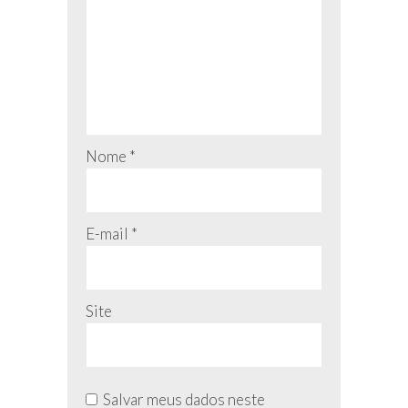
Nome
*
E-mail
*
Site
Salvar meus dados neste