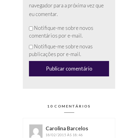
navegador para a próxima vez que
eu comentar.
Não
Notifique-me sobre novos
preencha
comentários por e-mail.
esse
Notifique-me sobre novas
campo
publicações por e-mail.
(anti-
spam)
10 COMENTÁRIOS
Carolina Barcelos
disse:
18/02/2015 ÀS 18:46