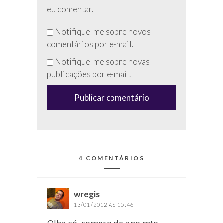
eu comentar.
Não
Notifique-me sobre novos
preencha
comentários por e-mail.
esse
Notifique-me sobre novas
campo
publicações por e-mail.
(anti-
spam)
4 COMENTÁRIOS
wregis
disse:
13/01/2012 ÀS 15:46
Olha só, começo de ano mto