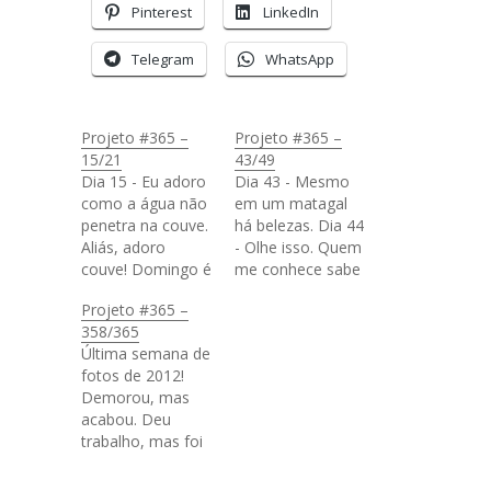
Pinterest
LinkedIn
Telegram
WhatsApp
Projeto #365 –
Projeto #365 –
15/21
43/49
Dia 15 - Eu adoro
Dia 43 - Mesmo
como a água não
em um matagal
penetra na couve.
há belezas. Dia 44
Aliás, adoro
- Olhe isso. Quem
couve! Domingo é
me conhece sabe
dia de cozinhar o
que é difícil ver
Projeto #365 –
almoço da
minhas coisas
358/365
semana. Dia 16 -
assim. Imagine
Última semana de
Meu Daruma
meu
fotos de 2012!
muitas vezes me
estado.#casasbah
Demorou, mas
dá forças quando
iafail Dia 45 - E é
acabou. Deu
eu olho pra ele.
assim que eu sei a
trabalho, mas foi
"Cair sete vezes.
ordem dos
bom, você
Levantar oito",
trabalhos que eu
procura coisas pra
porque
tenho que fazer.