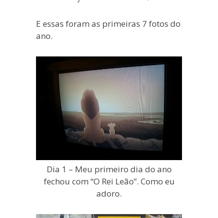
blogueira
à
E essas foram as primeiras 7 fotos do
moda
ano.
antiga.
Dia 1 – Meu primeiro dia do ano
fechou com “O Rei Leão”. Como eu
adoro.