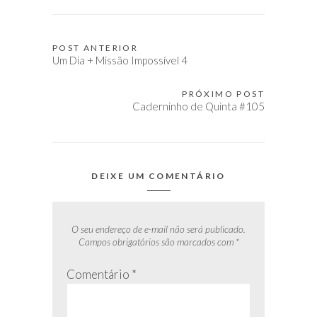
POST ANTERIOR
Navegação
Um Dia + Missão Impossível 4
de
Post
PRÓXIMO POST
Caderninho de Quinta #105
DEIXE UM COMENTÁRIO
O seu endereço de e-mail não será publicado.
Campos obrigatórios são marcados com
*
Comentário
*