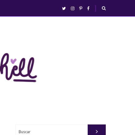
abrir/fechar
twitter
instagram
pinterest
facebook
busca
Buscar