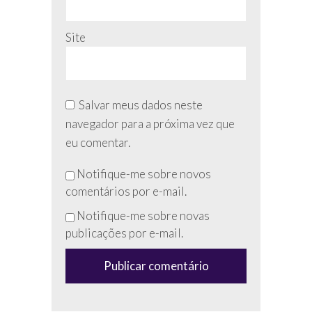
Site
Salvar meus dados neste
navegador para a próxima vez que
eu comentar.
Não
Notifique-me sobre novos
preencha
comentários por e-mail.
esse
Notifique-me sobre novas
campo
publicações por e-mail.
(anti-
spam)