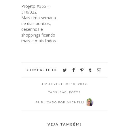
Projeto #365 –
316/322
Mais uma semana
de dias bonitos,
desenhos e
shoppings ficando
mais e mais lindos
pro natal! Dia 316
- Natal no
shopping! #amo
Dia 317 - Hmmm
comidinha
twitter
facebook
pinterest
tumblr
email
COMPARTILHE
colorida é a coisa
mais linda do
EM
FEVEREIRO 10, 2012
mundo. Dia 318 -
Little Ciclope Dia
TAGS:
360
,
FOTOS
319 - Meu
PUBLICADO POR
MICHELLI
caminho pro
trabalho é
bonito…
VEJA TAMBÉM!