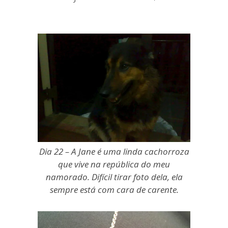
blogueira
à
moda
antiga.
Dia 22 – A Jane é uma linda cachorroza
que vive na república do meu
namorado. Difícil tirar foto dela, ela
sempre está com cara de carente.