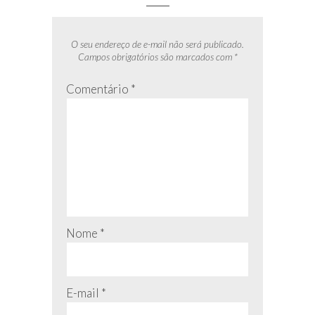
O seu endereço de e-mail não será publicado.
Campos obrigatórios são marcados com
*
Comentário
*
Nome
*
E-mail
*