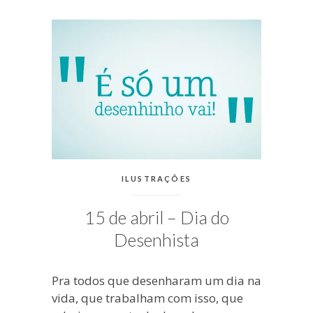
blogueira
à
moda
antiga.
CATEGORIAS:
ILUSTRAÇÕES
15 de abril – Dia do
Desenhista
Pra todos que desenharam um dia na
vida, que trabalham com isso, que