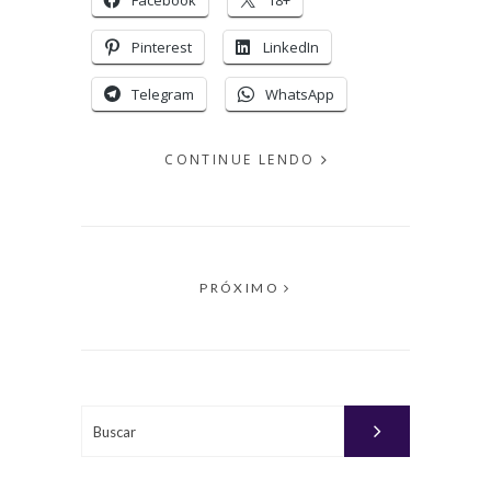
Facebook
18+
Pinterest
LinkedIn
Telegram
WhatsApp
CONTINUE LENDO
EM
OUTUBRO
24, 2011
PAGINAÇÃO
PRÓXIMO
PUBLICADO
DE
POR
POSTS
MICHELLI
Buscar