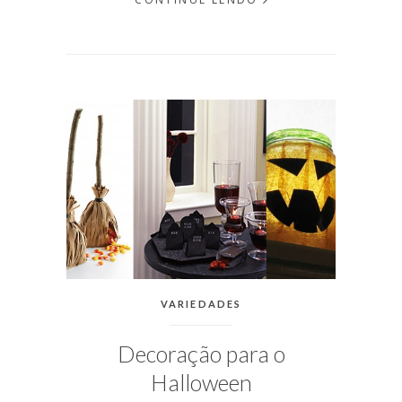
EM
OUTUBRO
01, 2015
PUBLICADO
POR
MICHELLI
CATEGORIAS:
VARIEDADES
Decoração para o
Halloween