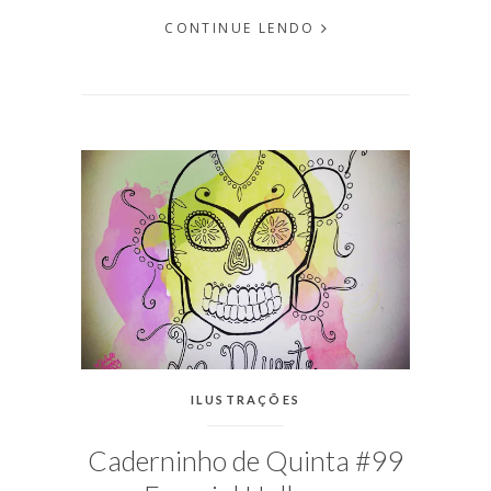
CONTINUE LENDO
EM
OUTUBRO
29, 2012
PUBLICADO
POR
MICHELLI
CATEGORIAS:
ILUSTRAÇÕES
Caderninho de Quinta #99