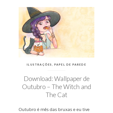
blogueira
à
moda
antiga.
CATEGORIAS:
ILUSTRAÇÕES
,
PAPEL DE PAREDE
Download: Wallpaper de
Outubro – The Witch and
The Cat
Outubro é mês das bruxas e eu tive