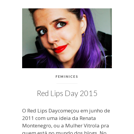
blogueira
à
moda
antiga.
CATEGORIAS:
FEMINICES
Red Lips Day 2015
O Red Lips Daycomeçou em junho de
2011 com uma ideia da Renata
Montenegro, ou a Mulher Vitrola pra
quem está no mundo dos blogs. No