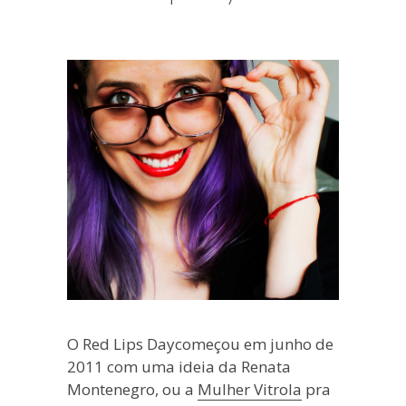
blogueira
à
moda
antiga.
O Red Lips Daycomeçou em junho de
2011 com uma ideia da Renata
Montenegro, ou a
Mulher Vitrola
pra