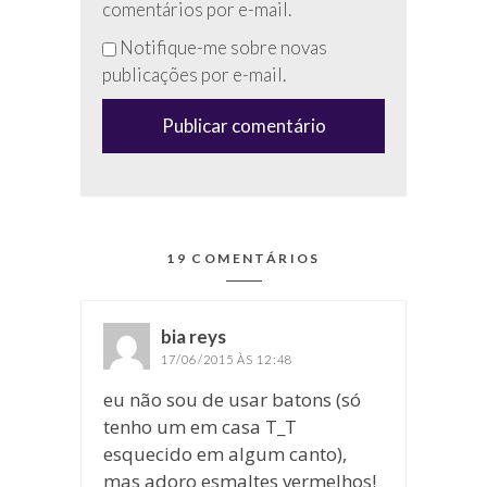
preencha
comentários por e-mail.
esse
Notifique-me sobre novas
campo
publicações por e-mail.
(anti-
spam)
19 COMENTÁRIOS
bia reys
disse:
17/06/2015 ÀS 12:48
eu não sou de usar batons (só
tenho um em casa T_T
esquecido em algum canto),
mas adoro esmaltes vermelhos!