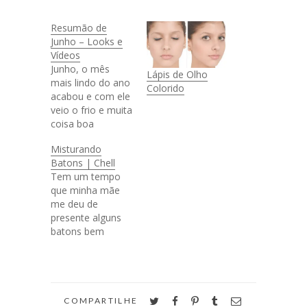
Resumão de
Junho – Looks e
Vídeos
Junho, o mês
Lápis de Olho
mais lindo do ano
Colorido
acabou e com ele
veio o frio e muita
coisa boa
aconteceu. No
Misturando
começo do mês
Batons | Chell
fui ver minha
Tem um tempo
família em Minas,
que minha mãe
teve canjica e
me deu de
muita comida
presente alguns
boa. Tive também
batons bem
prova do kung fu
diferentes.
para mudança de
Comecei a usar e
grau e um bocado
achei o máximo
de trabalho…
como com dois
batons eu
twitter
facebook
pinterest
tumblr
email
COMPARTILHE