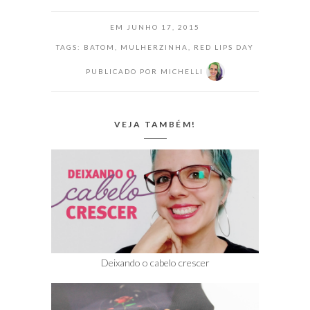
tripliquei as cores
que eu tenho,
EM
JUNHO 17, 2015
sem ocupar
espaço na minha
TAGS:
BATOM
,
MULHERZINHA
,
RED LIPS DAY
gaveta. Os dois
PUBLICADO POR
MICHELLI
são da coleção
Natura Faces
(preto e branco) e
com…
VEJA TAMBÉM!
Deixando o cabelo crescer