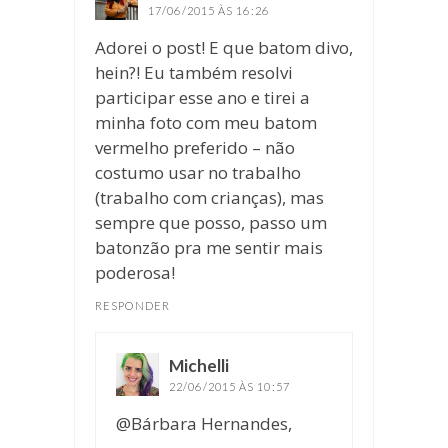
17/06/2015 ÀS 16:26
Adorei o post! E que batom divo,
hein?! Eu também resolvi
participar esse ano e tirei a
minha foto com meu batom
vermelho preferido – não
costumo usar no trabalho
(trabalho com crianças), mas
sempre que posso, passo um
batonzão pra me sentir mais
poderosa!
RESPONDER
Michelli
disse:
22/06/2015 ÀS 10:57
@Bárbara Hernandes,