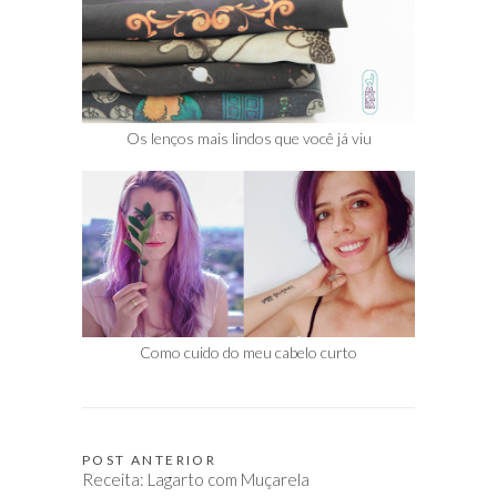
Os lenços mais lindos que você já viu
Como cuido do meu cabelo curto
POST ANTERIOR
Navegação
Receita: Lagarto com Muçarela