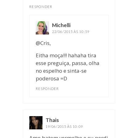
RESPONDER
Michelli
disse:
22/06/2015 ÀS 10:59
@Cris,
Eitha moça!!! hahaha tira
esse preguiça, passa, olha
no espelho e sinta-se
poderosa =D
RESPONDER
Thais
disse:
19/06/2015 ÀS 10:09
Amo batom vermelho e eu perdi