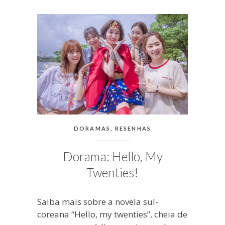
blogueira
à
moda
antiga.
CATEGORIAS:
DORAMAS
,
RESENHAS
Dorama: Hello, My
Twenties!
Saiba mais sobre a novela sul-
coreana “Hello, my twenties”, cheia de