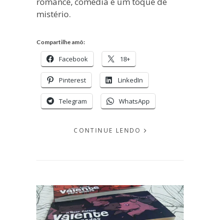
romance, comédia e um toque de
mistério.
Compartilhe amô:
Facebook
18+
Pinterest
LinkedIn
Telegram
WhatsApp
CONTINUE LENDO
EM
AGOSTO
02,
2019
PUBLICADO
POR
MICHELLI