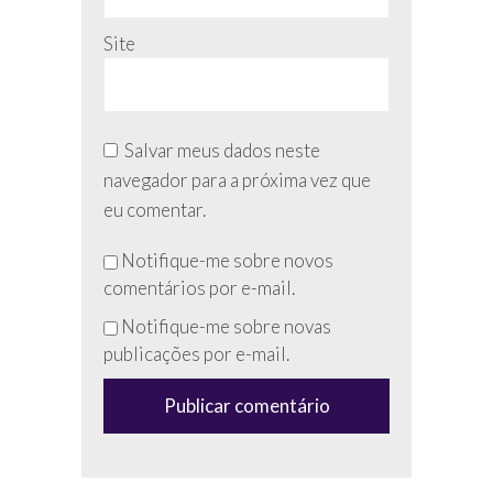
Site
Salvar meus dados neste
navegador para a próxima vez que
eu comentar.
Não
Notifique-me sobre novos
preencha
comentários por e-mail.
esse
Notifique-me sobre novas
campo
publicações por e-mail.
(anti-
spam)