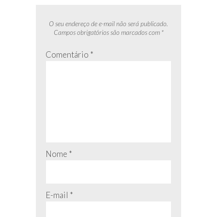
O seu endereço de e-mail não será publicado.
Campos obrigatórios são marcados com
*
Comentário
*
Nome
*
E-mail
*