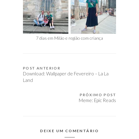
7 dias em Milão e região com criança
POST ANTERIOR
Navegação
Download: Wallpaper de Fevereiro – La La
de
Land
Post
PRÓXIMO POST
Meme: Epic Reads
DEIXE UM COMENTÁRIO