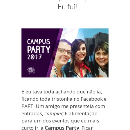
blogueira
– Eu fui!
à
moda
antiga.
E eu tava toda achando que não ia,
ficando toda tristonha no Facebook e
PAFT! Um amigo me presenteia com
entradas,
camping
E alimentação
para um dos eventos que eu mais
curto ir, a
Campus Party
. Ficar