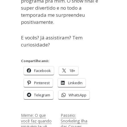
programa pra mim. O show final é
super divertido e no todo a
temporada me surpreendeu
positivamente.
E vocês? Já assistiram? Tem
curiosidade?
Compartilhe amô:
Facebook
18+
Pinterest
LinkedIn
Telegram
WhatsApp
Meme: O que
Passeio:
você faz quando
Snorkeling Ilha
ninguém te vê
das Couves –