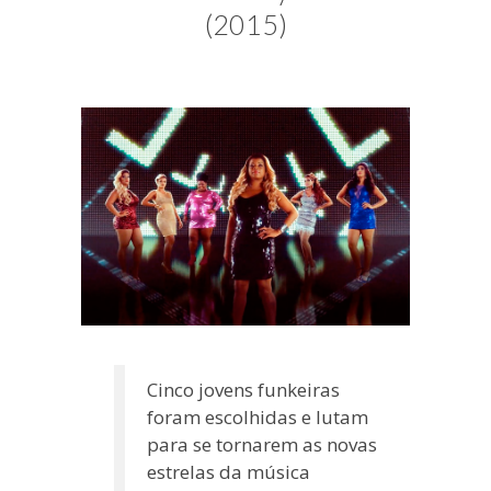
blogueira
(2015)
à
moda
antiga.
Cinco jovens funkeiras
foram escolhidas e lutam
para se tornarem as novas
estrelas da música