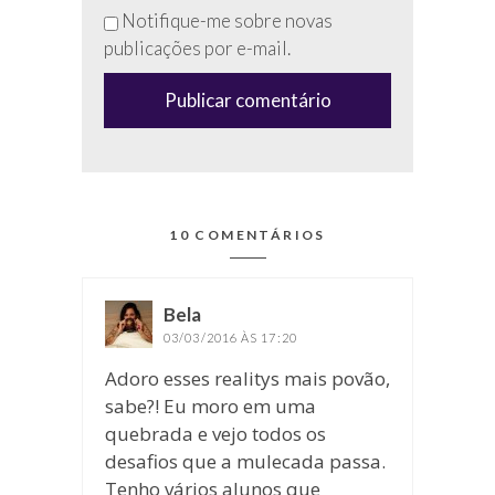
esse
Notifique-me sobre novas
campo
publicações por e-mail.
(anti-
spam)
10 COMENTÁRIOS
Bela
disse:
03/03/2016 ÀS 17:20
Adoro esses realitys mais povão,
sabe?! Eu moro em uma
quebrada e vejo todos os
desafios que a mulecada passa.
Tenho vários alunos que