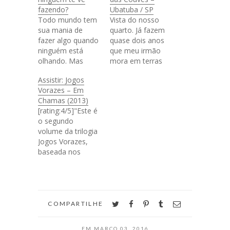
fazendo?
Ubatuba / SP
Todo mundo tem
Vista do nosso
sua mania de
quarto. Já fazem
fazer algo quando
quase dois anos
ninguém está
que meu irmão
olhando. Mas
mora em terras
essa é a chance
francesas e este
Assistir: Jogos
de você revelar
ano ele e a
Vorazes – Em
seu segredinho!
namorada dele
Chamas (2013)
Este post é um
passaram 15 dias
[rating:4/5]"Este é
oferecimento de
por aqui pra rever
o segundo
Rotaroots. Cantar
familiares e curtir
volume da trilogia
Eu canto mesmo!
um pouquinho.
Jogos Vorazes,
Mas só quando
Neste tempo
baseada nos
ninguém está me
corrido, eu e o
romances de
notando. Aquelas
noivo levamos
Suzanne Collins. A
notas
eles para passear
saga relata a
desajustadas que
pelo litoral norte…
aventura de
saem errado e
Katniss (Jennifer
twitter
facebook
pinterest
tumblr
email
você concerta,
COMPARTILHE
Lawrence), jovem
aquele…
escolhida para
EM
MARÇO 03, 2016