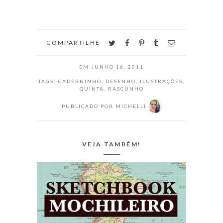
twitter
facebook
pinterest
tumblr
email
COMPARTILHE
EM
JUNHO 16, 2011
TAGS:
CADERNINHO
,
DESENHO
,
ILUSTRAÇÕES
,
QUINTA
,
RASCUNHO
PUBLICADO POR
MICHELLI
VEJA TAMBÉM!