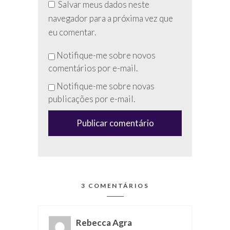
Salvar meus dados neste
navegador para a próxima vez que
eu comentar.
Não
Notifique-me sobre novos
preencha
comentários por e-mail.
esse
Notifique-me sobre novas
campo
publicações por e-mail.
(anti-
spam)
3 COMENTÁRIOS
Rebecca Agra
disse: