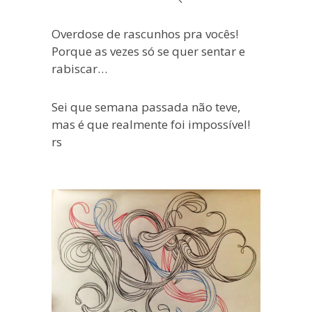
blogueira
à
Overdose de rascunhos pra vocês!
moda
Porque as vezes só se quer sentar e
antiga.
rabiscar…
Sei que semana passada não teve,
mas é que realmente foi impossível!
rs