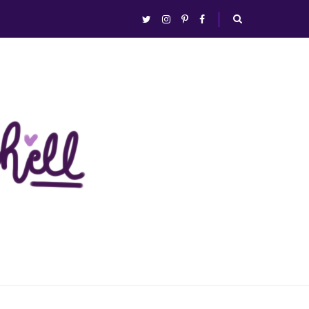
abrir/fechar
twitter
instagram
pinterest
facebook
busca