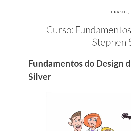
e
coisas
CATEGOR
CURSOS
,
de
uma
Curso: Fundamentos 
blogueira
à
Stephen S
moda
antiga.
Fundamentos do Design d
Silver