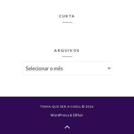
CURTA
ARQUIVOS
Arquivos
TINHA QUE SER A CHELL © 2026
WordPress
&
Difluir
Voltar