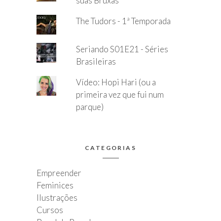
suas Bruxas
The Tudors - 1ª Temporada
Seriando S01E21 - Séries
Brasileiras
Vídeo: Hopi Hari (ou a
primeira vez que fui num
parque)
CATEGORIAS
Empreender
Feminices
Ilustrações
Cursos