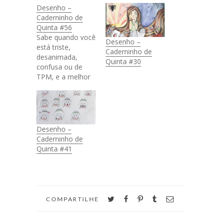
Desenho –
Caderninho de
Quinta #56
Sabe quando você
Desenho –
está triste,
Caderninho de
desanimada,
Quinta #30
confusa ou de
TPM, e a melhor
coisa do mundo
que poderia te
acontecer é
simplesmente a
coisa mais ...
Desenho –
simples?? Então.
Caderninho de
PS.: É só amanhã,
Quinta #41
mas obrigada por
6 anos e 12
meses de
conforto, carinho
e amor.Te amo!
twitter
facebook
pinterest
tumblr
email
COMPARTILHE