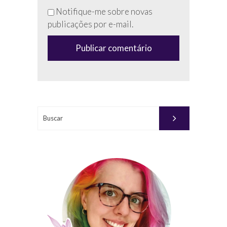
esse
Notifique-me sobre novas
campo
publicações por e-mail.
(anti-
spam)
Buscar