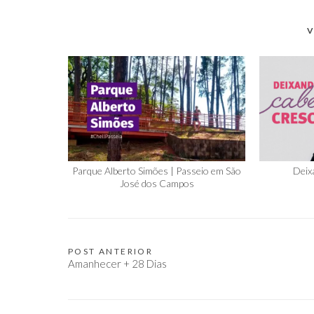
V
Parque Alberto Simões | Passeio em São
Deix
José dos Campos
POST ANTERIOR
Navegação
Amanhecer + 28 Dias
de
Post