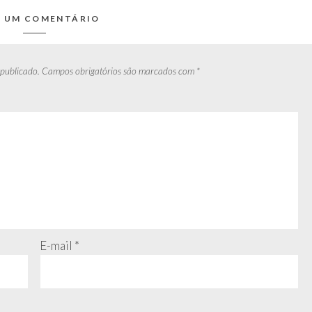
E UM COMENTÁRIO
 publicado.
Campos obrigatórios são marcados com
*
E-mail
*