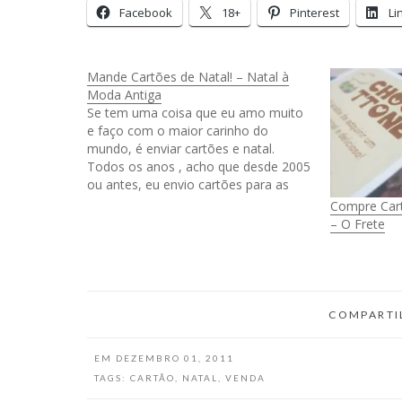
Facebook
18+
Pinterest
Li
Mande Cartões de Natal! – Natal à
Moda Antiga
Se tem uma coisa que eu amo muito
e faço com o maior carinho do
mundo, é enviar cartões e natal.
Todos os anos , acho que desde 2005
ou antes, eu envio cartões para as
pessoas. Eu sei que existe e-mail e
Compre Cart
celular, mas sabe? Uma vez por ano…
– O Frete
COMPARTI
EM
DEZEMBRO 01, 2011
TAGS:
CARTÃO
,
NATAL
,
VENDA