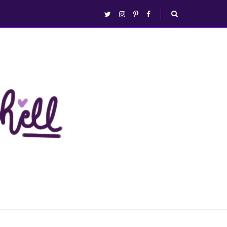
abrir/fechar
twitter
instagram
pinterest
facebook
busca