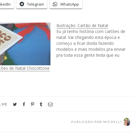
nkedIn
Telegram
WhatsApp
Ilustração: Cartão de Natal
Eu já tenho história com cartões de
natal. Vai chegando esta época e
começo a ficar doida fazendo
modelos e mais modelos pra enviar
pra toda essa gente linda que eu
conheço. Antes fazia um por um,
cortava, pintava e colava, pra escrever
ões de Natal Chocottone
em todos e mandar pelo correio.
Hoje…
twitter
facebook
pinterest
tumblr
email
LHE
PUBLICADO POR
MICHELLI