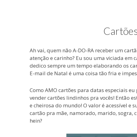
e
coisas
de
uma
Cartões
blogueira
à
moda
Ah vai, quem não A-DO-RA receber um cartã
antiga.
atenção e carinho? Eu sou uma viciada em ca
dedico sempre um tempo elaborando os car
E-mail de Natal é uma coisa tão fria e impes
Como AMO cartões para datas especiais eu p
vender cartões lindinhos pra vocês! Então e
e cheirosa do mundo! O valor é acessível e s
cartão pra mãe, namorado, marido, sogra, c
hein?