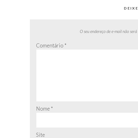
DEIX
O seu endereço de e-mail não será
Comentário
*
Nome
*
Site