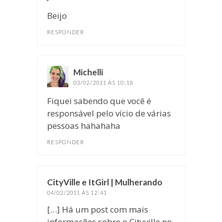
Beijo
RESPONDER
Michelli
disse:
03/02/2011 ÀS 10:18
Fiquei sabendo que você é
responsável pelo vício de várias
pessoas hahahaha
RESPONDER
CityVille e ItGirl | Mulherando
disse:
04/02/2011 ÀS 12:41
[…] Há um post com mais
informações sobre o Cityville no