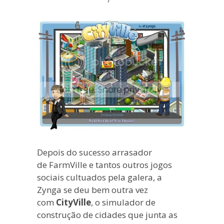
blogueira
à
moda
antiga.
Depois do sucesso arrasador
de FarmVille e tantos outros jogos
sociais cultuados pela galera, a
Zynga se deu bem outra vez
com
CityVille
, o simulador de
construção de cidades que junta as