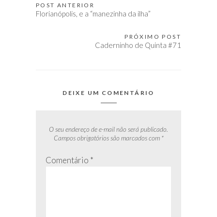
POST ANTERIOR
Navegação
Florianópolis, e a “manezinha da ilha”
de
Post
PRÓXIMO POST
Caderninho de Quinta #71
DEIXE UM COMENTÁRIO
O seu endereço de e-mail não será publicado.
Campos obrigatórios são marcados com
*
Comentário
*