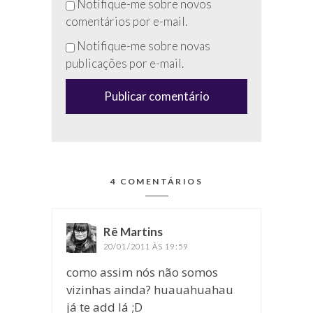
Não
Notifique-me sobre novos
preencha
comentários por e-mail.
esse
Notifique-me sobre novas
campo
publicações por e-mail.
(anti-
spam)
4 COMENTÁRIOS
Rê Martins
disse:
20/01/2011 ÀS 19:59
como assim nós não somos
vizinhas ainda? huauahuahau
já te add lá ;D