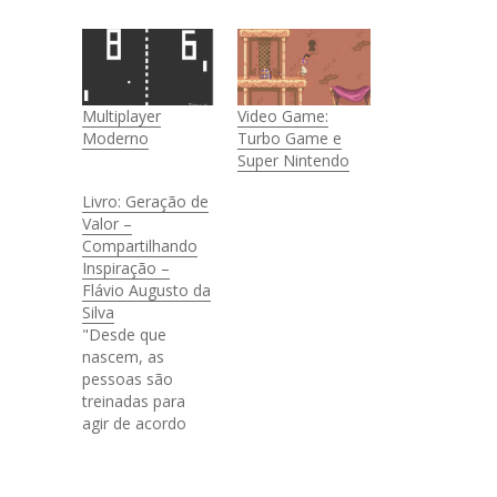
Multiplayer
Video Game:
Moderno
Turbo Game e
Super Nintendo
Livro: Geração de
Valor –
Compartilhando
Inspiração –
Flávio Augusto da
Silva
"Desde que
nascem, as
pessoas são
treinadas para
agir de acordo
com o senso
comum. O ensino
convencional as