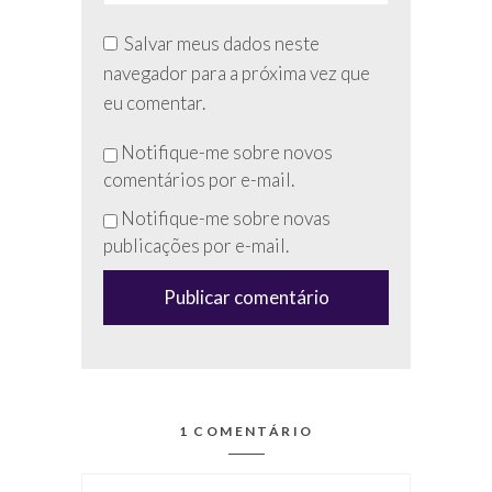
Salvar meus dados neste
navegador para a próxima vez que
eu comentar.
Não
Notifique-me sobre novos
preencha
comentários por e-mail.
esse
Notifique-me sobre novas
campo
publicações por e-mail.
(anti-
spam)
1 COMENTÁRIO