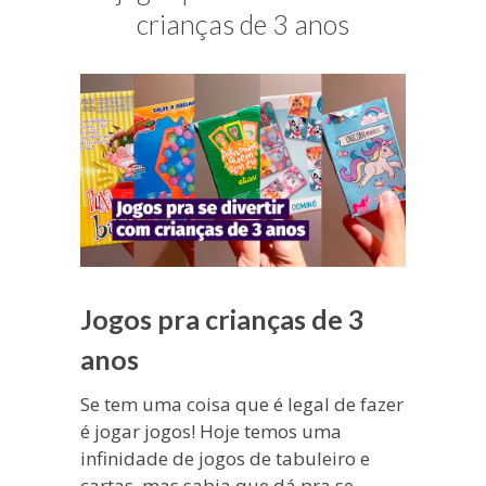
blogueira
crianças de 3 anos
à
moda
antiga.
Jogos pra crianças de 3
anos
Se tem uma coisa que é legal de fazer
é jogar jogos! Hoje temos uma
infinidade de jogos de tabuleiro e
cartas, mas sabia que dá pra se