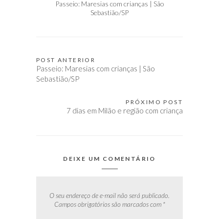
Passeio: Maresias com crianças | São
Sebastião/SP
POST ANTERIOR
Navegação
Passeio: Maresias com crianças | São
de
Sebastião/SP
Post
PRÓXIMO POST
7 dias em Milão e região com criança
DEIXE UM COMENTÁRIO
O seu endereço de e-mail não será publicado.
Campos obrigatórios são marcados com
*