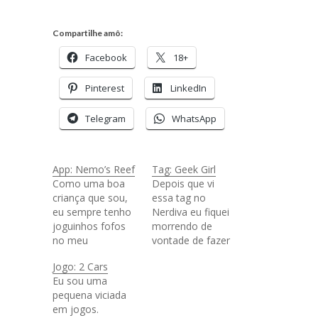
Compartilhe amô:
Facebook
18+
Pinterest
LinkedIn
Telegram
WhatsApp
App: Nemo’s Reef
Tag: Geek Girl
Como uma boa
Depois que vi
criança que sou,
essa tag no
eu sempre tenho
Nerdiva eu fiquei
joguinhos fofos
morrendo de
no meu
vontade de fazer
celular/iPad e é
e então resolvi
Jogo: 2 Cars
incrível a
dar uma
Eu sou uma
quantidade de
roubadinha da
pequena viciada
coisa legal que
Thaís e colocar
em jogos.
tem por ai. Depois
ela aqui pra poder