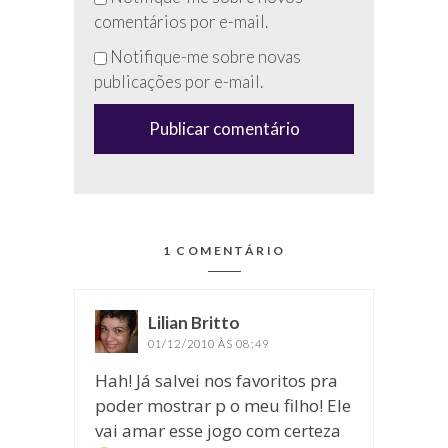
preencha
comentários por e-mail.
esse
Notifique-me sobre novas
campo
publicações por e-mail.
(anti-
spam)
1 COMENTÁRIO
Lilian Britto
disse:
01/12/2010 ÀS 08:49
Hah! Já salvei nos favoritos pra
poder mostrar p o meu filho! Ele
vai amar esse jogo com certeza