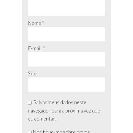
Nome
*
E-mail
*
Site
Salvar meus dados neste
navegador para a próxima vez que
eu comentar.
Não
Notifique-me sobre novos