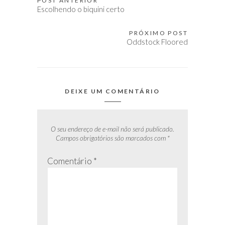
POST ANTERIOR
Navegação
Escolhendo o biquini certo
de
Post
PRÓXIMO POST
Oddstock Floored
DEIXE UM COMENTÁRIO
O seu endereço de e-mail não será publicado.
Campos obrigatórios são marcados com
*
Comentário
*