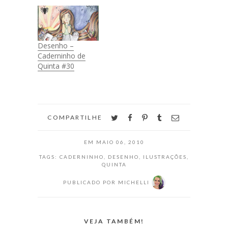
Desenho –
Caderninho de
Quinta #30
twitter
facebook
pinterest
tumblr
email
COMPARTILHE
EM
MAIO 06, 2010
TAGS:
CADERNINHO
,
DESENHO
,
ILUSTRAÇÕES
,
QUINTA
PUBLICADO POR
MICHELLI
VEJA TAMBÉM!