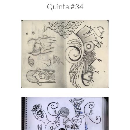
blogueira
Quinta #34
à
moda
antiga.