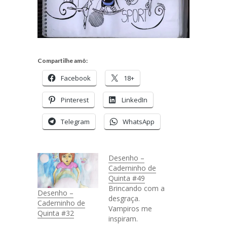
Compartilhe amô:
Facebook
18+
Pinterest
LinkedIn
Telegram
WhatsApp
Desenho –
Caderninho de
Quinta #49
Brincando com a
Desenho –
desgraça.
Caderninho de
Vampiros me
Quinta #32
inspiram.