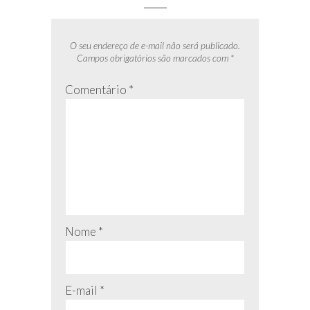
O seu endereço de e-mail não será publicado.
Campos obrigatórios são marcados com
*
Comentário
*
Nome
*
E-mail
*