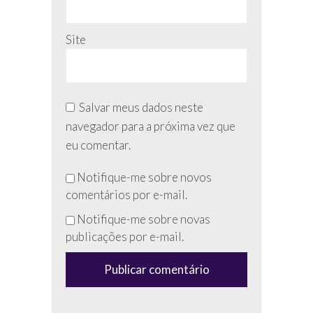
Site
Salvar meus dados neste
navegador para a próxima vez que
eu comentar.
Não
Notifique-me sobre novos
preencha
comentários por e-mail.
esse
Notifique-me sobre novas
campo
publicações por e-mail.
(anti-
spam)