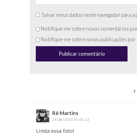
Salvar meus dados neste navegador para a 
Não
Notifique-me sobre novos comentários por
preencha
Notifique-me sobre novas publicações por 
esse
campo
(anti-
spam)
1
Rê Martins
disse:
24/08/2010 ÀS 00:13
Linda essa foto!