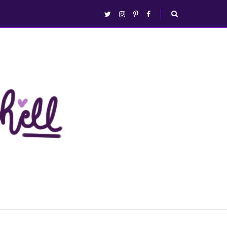
abrir/fechar
twitter
instagram
pinterest
facebook
busca