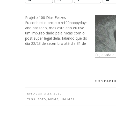
Projeto 100 Dias Felizes
Eu conheci o projeto #100happydays
ano passado, mas este ano eu tive
um impulso dado pela Nicas com o
post super legal dela, falando que do
dia 22/23 de setembro até dia 31 de
dezembro faltavam 100 dias para o
final do ano. Com essa contagem
Eu, a vida e
regressiva tão legal eu…
COMPARTI
EM
AGOSTO 23, 2010
TAGS:
FOTO
,
MEME
,
UM MÊS