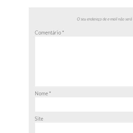
O seu endereço de e-mail não será
Comentário
*
Nome
*
Site