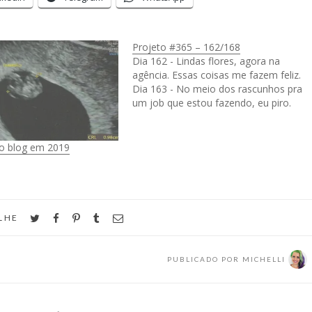
Projeto #365 – 162/168
Dia 162 - Lindas flores, agora na
agência. Essas coisas me fazem feliz.
Dia 163 - No meio dos rascunhos pra
um job que estou fazendo, eu piro.
 o blog em 2019
twitter
facebook
pinterest
tumblr
email
LHE
PUBLICADO POR
MICHELLI