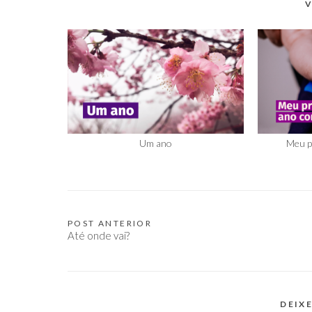
V
Um ano
Meu p
POST ANTERIOR
Navegação
Até onde vai?
de
Post
DEIX