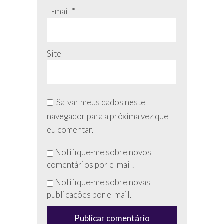
E-mail
*
Site
Salvar meus dados neste
navegador para a próxima vez que
eu comentar.
Não
Notifique-me sobre novos
preencha
comentários por e-mail.
esse
Notifique-me sobre novas
campo
publicações por e-mail.
(anti-
spam)