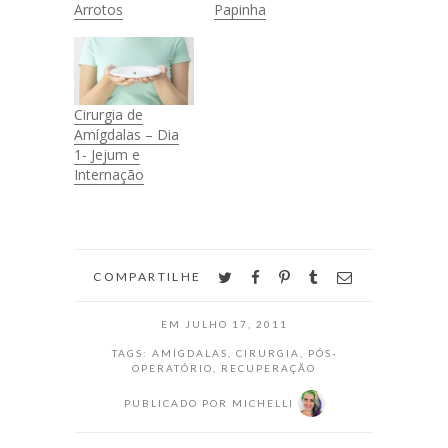
Arrotos
Papinha
Cirurgia de
Amígdalas – Dia
1- Jejum e
Internação
twitter
facebook
pinterest
tumblr
email
COMPARTILHE
EM
JULHO 17, 2011
TAGS:
AMÍGDALAS
,
CIRURGIA
,
PÓS-
OPERATÓRIO
,
RECUPERAÇÃO
PUBLICADO POR
MICHELLI