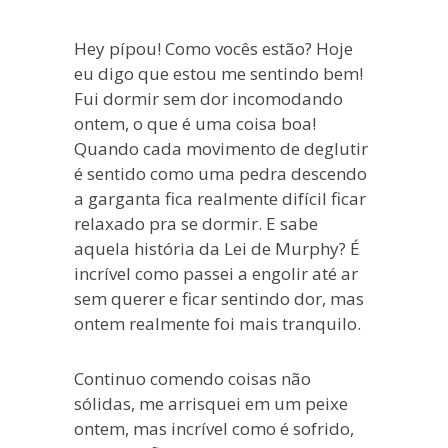
blogueira
à
Hey pípou! Como vocês estão? Hoje
moda
eu digo que estou me sentindo bem!
antiga.
Fui dormir sem dor incomodando
ontem, o que é uma coisa boa!
Quando cada movimento de deglutir
é sentido como uma pedra descendo
a garganta fica realmente difícil ficar
relaxado pra se dormir. E sabe
aquela história da Lei de Murphy? É
incrível como passei a engolir até ar
sem querer e ficar sentindo dor, mas
ontem realmente foi mais tranquilo.
Continuo comendo coisas não
sólidas, me arrisquei em um peixe
ontem, mas incrível como é sofrido,