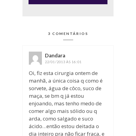
3 COMENTÁRIOS
Dandara
disse:
22/01/2013 ÀS 16:01
Oi, fiz esta cirurgia ontem de
manhã, a única coisa q como é
sorvete, água de côco, suco de
maça, se bm q já estou
enjoando, mas tenho medo de
comer algo mais sólido ou q
arda, como salgado e suco
ácido…então estou deitada o
dia inteiro pra não ficar fraca, e