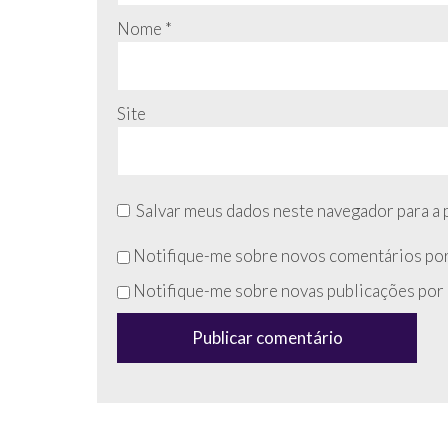
Nome
*
Site
Salvar meus dados neste navegador para a 
Não
Notifique-me sobre novos comentários por
preencha
Notifique-me sobre novas publicações por 
esse
campo
(anti-
spam)