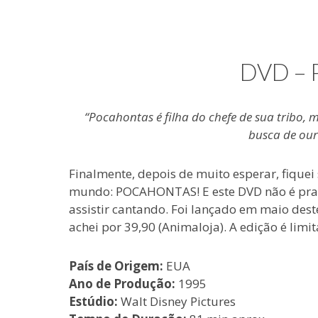
e
coisas
de
uma
DVD –
blogueira
à
moda
“Pocahontas é filha do chefe de sua tribo, 
antiga.
busca de our
Finalmente, depois de muito esperar, fique
mundo: POCAHONTAS! E este DVD não é pra p
assistir cantando. Foi lançado em maio dest
achei por 39,90 (Animaloja). A edição é limit
País de Origem:
EUA
Ano de Produção:
1995
Estúdio:
Walt Disney Pictures