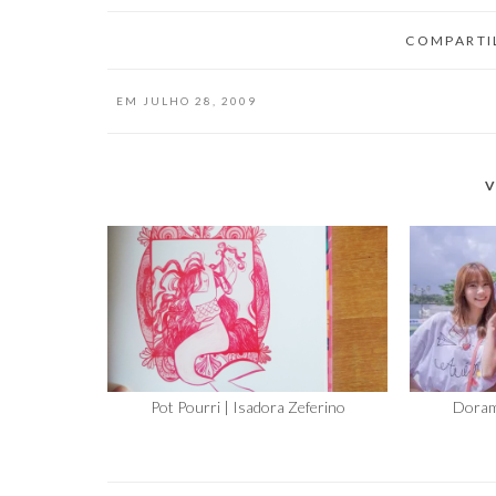
COMPARTI
EM
JULHO 28, 2009
V
Pot Pourri | Isadora Zeferino
Doram