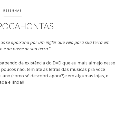
CATEGORIAS:
RESENHAS
 POCAHONTAS
mas se apaixona por um inglês que veio para sua terra em
o e da posse de sua terra.
“
i sabendo da existência do DVD que eu mais almejo nesse
oucos não, tem até as letras das músicas pra você
e ano (como só descobri agora?)e em algumas lojas, e
ada e linda!!