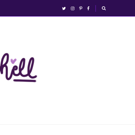
abrir/fechar
twitter
instagram
pinterest
facebook
busca