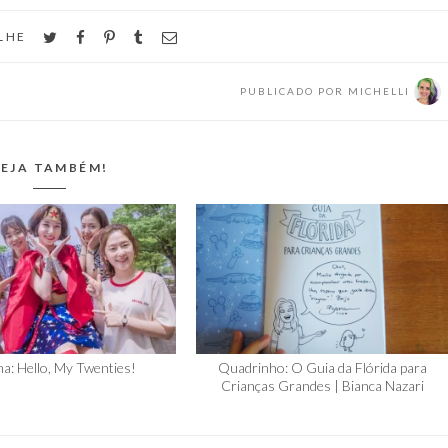
twitter
facebook
pinterest
tumblr
email
LHE
PUBLICADO POR
MICHELLI
EJA TAMBÉM!
a: Hello, My Twenties!
Quadrinho: O Guia da Flórida para
Crianças Grandes | Bianca Nazari