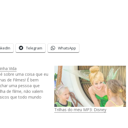
nkedIn
Telegram
WhatsApp
inha Vida
 é sobre uma coisa que eu
has de Filmes! É bem
 achar uma pessoa que
lha de filme, não valem
ssicos que todo mundo
omo Cantando na Chuva,
rão, que são trilhas
Trilhas do meu MP3: Disney
as assistir um filme e…