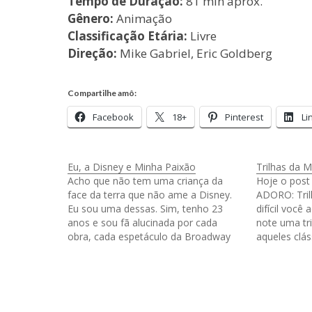
Tempo de Duração:
81 min aprox.
Gênero:
Animação
Classificação Etária:
Livre
Direção:
Mike Gabriel, Eric Goldberg
Compartilhe amô:
Facebook
18+
Pinterest
Li
Eu, a Disney e Minha Paixão
Trilhas da M
Acho que não tem uma criança da
Hoje o post
face da terra que não ame a Disney.
ADORO: Tril
Eu sou uma dessas. Sim, tenho 23
difícil você
anos e sou fã alucinada por cada
note uma tri
obra, cada espetáculo da Broadway
aqueles clá
adaptado e cada musiquinha que leva
conhece, c
a assinatura do tio "Valter". Como
E.T. ou Tuba
hoje é dia das…
clássicas, m