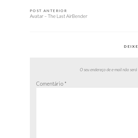
POST ANTERIOR
Navegação
Avatar – The Last AirBender
de
Post
DEIX
O seu endereço de e-mail não será
Comentário
*