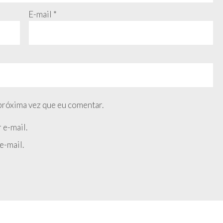
E-mail
*
próxima vez que eu comentar.
 e-mail.
e-mail.