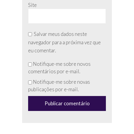
Site
Salvar meus dados neste
navegador para a próxima vez que
eu comentar.
Não
Notifique-me sobre novos
preencha
comentários por e-mail.
esse
Notifique-me sobre novas
campo
publicações por e-mail.
(anti-
spam)