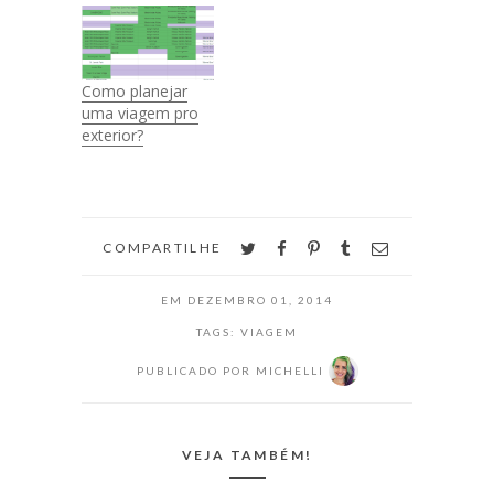
Ilha Grande, e
hoje finalmente
trago o último
post pra deixar
Como planejar
todas as
uma viagem pro
informações de
exterior?
passeios da ilha
por aqui. O lugar é
aqui no Brasil,
lindo e merece
muito…
twitter
facebook
pinterest
tumblr
email
COMPARTILHE
EM
DEZEMBRO 01, 2014
TAGS:
VIAGEM
PUBLICADO POR
MICHELLI
VEJA TAMBÉM!