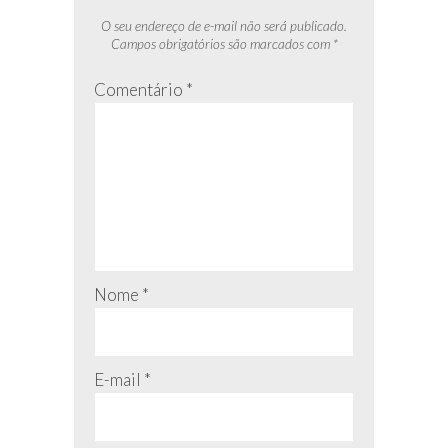
O seu endereço de e-mail não será publicado.
Campos obrigatórios são marcados com
*
Comentário
*
Nome
*
E-mail
*