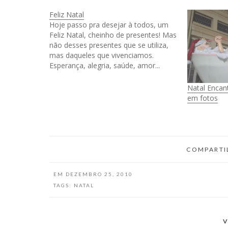
Feliz Natal
Hoje passo pra desejar à todos, um
Feliz Natal, cheinho de presentes! Mas
não desses presentes que se utiliza,
mas daqueles que vivenciamos.
Esperança, alegria, saúde, amor...
essas coisinhas tão simples que
fazem a vida de qualquer um ser
Natal Encan
cheinha de coisas boas. Que não haja
em fotos
hipocrisia, e nem falsidade…
COMPARTI
EM
DEZEMBRO 25, 2010
TAGS:
NATAL
V