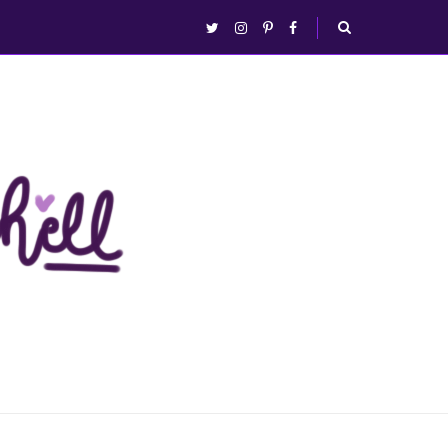
abrir/fechar
twitter
instagram
pinterest
facebook
busca