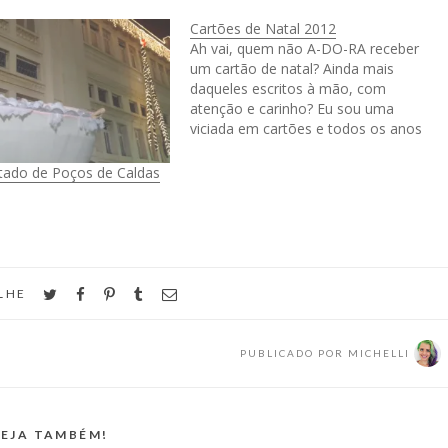
Cartões de Natal 2012
Ah vai, quem não A-DO-RA receber
um cartão de natal? Ainda mais
daqueles escritos à mão, com
atenção e carinho? Eu sou uma
viciada em cartões e todos os anos
eu faço pra família e pros amigos,
dedico sempre um tempo elaborando
tado de Poços de Caldas
os cartões e escrevendo um por um
pra…
twitter
facebook
pinterest
tumblr
email
LHE
PUBLICADO POR
MICHELLI
EJA TAMBÉM!