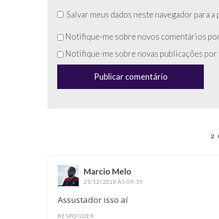
Salvar meus dados neste navegador para a 
Não
Notifique-me sobre novos comentários por
preencha
Notifique-me sobre novas publicações por 
esse
campo
(anti-
spam)
2
Marcio Melo
disse:
25/12/2010 ÀS 09:59
Assustador isso aí
RESPONDER