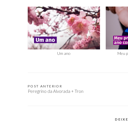
Um ano
Meu p
POST ANTERIOR
Navegação
Peregrino da Alvorada + Tron
de
Post
DEIX