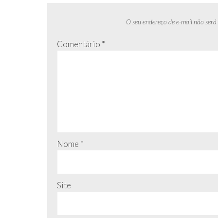
O seu endereço de e-mail não será
Comentário
*
Nome
*
Site