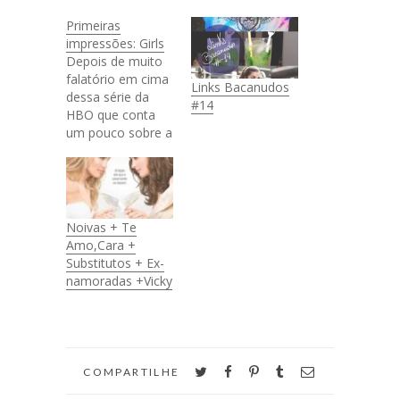
Primeiras
impressões: Girls
Depois de muito
falatório em cima
Links Bacanudos
dessa série da
#14
HBO que conta
um pouco sobre a
vida de garotas
com seus 20 e
poucos anos, eu
resolvi dar uma
chance e assistir,
Noivas + Te
afinal, são 10
Amo,Cara +
episódios rápidos
Substitutos + Ex-
de trinta minutos,
namoradas +Vicky
o que custaria,
né? Comecei a
assistir a série e…
twitter
facebook
pinterest
tumblr
email
COMPARTILHE