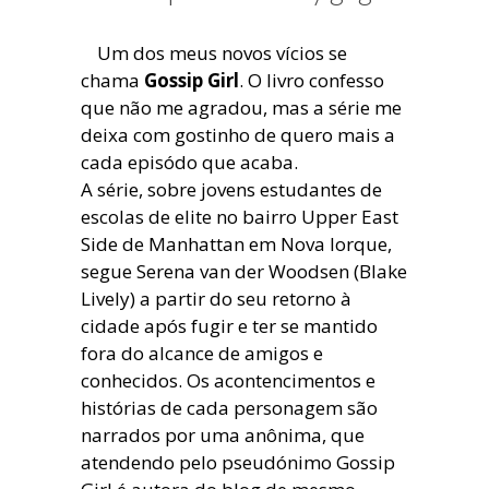
blogueira
à
Um dos meus novos vícios se
moda
chama
Gossip Girl
. O livro confesso
antiga.
que não me agradou, mas a série me
deixa com gostinho de quero mais a
cada episódo que acaba.
A série, sobre jovens estudantes de
escolas de elite no bairro Upper East
Side de Manhattan em Nova Iorque,
segue Serena van der Woodsen (Blake
Lively) a partir do seu retorno à
cidade após fugir e ter se mantido
fora do alcance de amigos e
conhecidos. Os acontencimentos e
histórias de cada personagem são
narrados por uma anônima, que
atendendo pelo pseudónimo Gossip