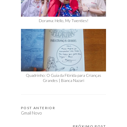
Dorama: Hello, My Twenties!
Quadrinho: O Guia da Flórida para Crianças
Grandes | Bianca Nazari
POST ANTERIOR
Navegação
Gmail Novo
de
PRÓXIMO POST