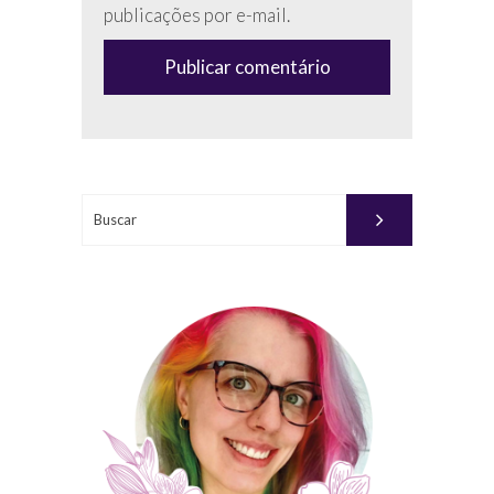
campo
publicações por e-mail.
(anti-
spam)
Buscar