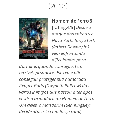
blogueira
(2013)
à
moda
Homem de Ferro 3 –
antiga.
[rating:4/5]
Desde o
ataque dos chitauri a
Nova York, Tony Stark
(Robert Downey Jr.)
vem enfrentando
dificuldades para
dormir e, quando consegue, tem
terríveis pesadelos. Ele teme não
conseguir proteger sua namorada
Pepper Potts (Gwyneth Paltrow) dos
vários inimigos que passou a ter após
vestir a armadura do Homem de Ferro.
Um deles, o Mandarim (Ben Kingsley),
decide atacá-lo com força total,