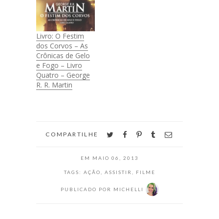
Livro: O Festim
dos Corvos – As
Crônicas de Gelo
e Fogo – Livro
Quatro – George
R. R. Martin
twitter
facebook
pinterest
tumblr
email
COMPARTILHE
EM
MAIO 06, 2013
TAGS:
AÇÃO
,
ASSISTIR
,
FILME
PUBLICADO POR
MICHELLI