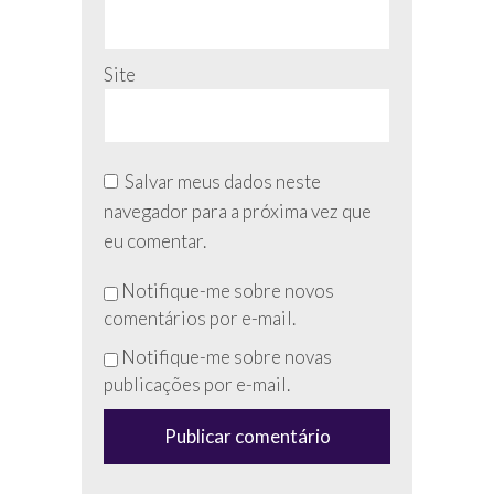
Site
Salvar meus dados neste
navegador para a próxima vez que
eu comentar.
Não
Notifique-me sobre novos
preencha
comentários por e-mail.
esse
Notifique-me sobre novas
campo
publicações por e-mail.
(anti-
spam)