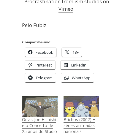
Procrastination
from
ism studios
on
Vimeo
.
Pelo Fubiz
Compartilhe amô:
Facebook
18+
Pinterest
LinkedIn
Telegram
WhatsApp
Ouvir: Joe Hisaishi
Brichos (2007) +
e o Concerto de
séries animadas
25 anos do Studio
nacionais