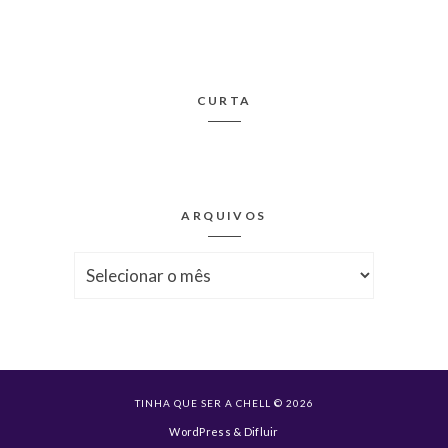
CURTA
ARQUIVOS
Arquivos
TINHA QUE SER A CHELL © 2026
WordPress
&
Difluir