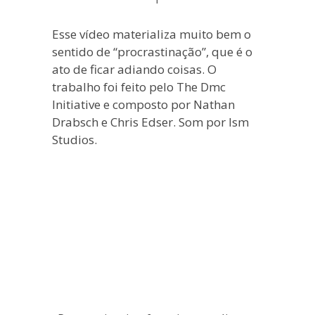
blogueira
à
Esse vídeo materializa muito bem o
moda
sentido de “procrastinação”, que é o
antiga.
ato de ficar adiando coisas. O
trabalho foi feito pelo The Dmc
Initiative e composto por Nathan
Drabsch e Chris Edser. Som por Ism
Studios.