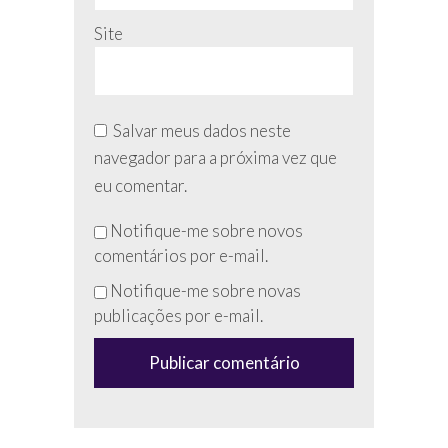
Site
Salvar meus dados neste
navegador para a próxima vez que
eu comentar.
Não
Notifique-me sobre novos
preencha
comentários por e-mail.
esse
Notifique-me sobre novas
campo
publicações por e-mail.
(anti-
spam)