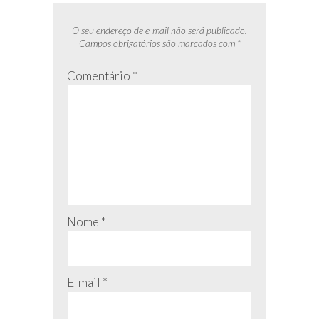
O seu endereço de e-mail não será publicado.
Campos obrigatórios são marcados com
*
Comentário
*
Nome
*
E-mail
*