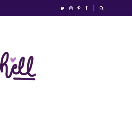
abrir/fechar
twitter
instagram
pinterest
facebook
busca