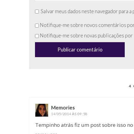
Salvar meus dados neste navegador para a 
Não
Notifique-me sobre novos comentários por
preencha
Notifique-me sobre novas publicações por 
esse
campo
(anti-
spam)
4
Memories
disse:
14/05/2014 ÀS 09:58
Tempinho atrás fiz um post sobre isso n