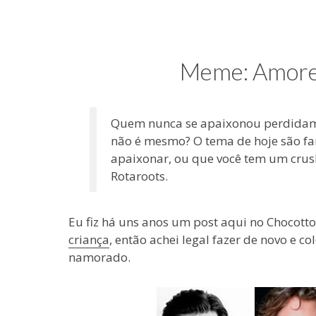
e
coisas
de
uma
Meme: Amores
blogueira
à
moda
Quem nunca se apaixonou perdidame
antiga.
não é mesmo? O tema de hoje são fa
apaixonar, ou que você tem um crush
Rotaroots.
Eu fiz há uns anos um post aqui no Chocott
criança
, então achei legal fazer de novo e c
namorado.