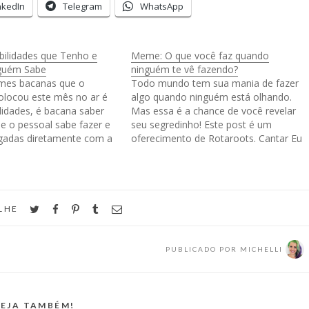
nkedIn
Telegram
WhatsApp
ilidades que Tenho e
Meme: O que você faz quando
nguém Sabe
ninguém te vê fazendo?
es bacanas que o
Todo mundo tem sua mania de fazer
olocou este mês no ar é
algo quando ninguém está olhando.
lidades, é bacana saber
Mas essa é a chance de você revelar
e o pessoal sabe fazer e
seu segredinho! Este post é um
igadas diretamente com a
oferecimento de Rotaroots. Cantar Eu
u pelo menos acho super
canto mesmo! Mas só quando
 vim contar algumas
ninguém está me notando. Aquelas
que eu tenho. Abertura
notas desajustadas que saem errado
e você concerta, aquele…
twitter
facebook
pinterest
tumblr
email
LHE
PUBLICADO POR
MICHELLI
EJA TAMBÉM!