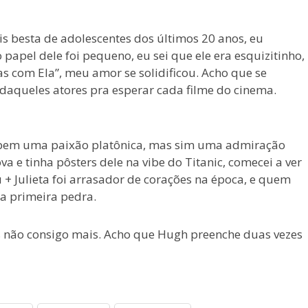
s besta de adolescentes dos últimos 20 anos, eu
apel dele foi pequeno, eu sei que ele era esquizitinho,
as com Ela”, meu amor se solidificou. Acho que se
É daqueles atores pra esperar cada filme do cinema.
ho bem uma paixão platônica, mas sim uma admiração
a e tinha pôsters dele na vibe do Titanic, comecei a ver
u + Julieta foi arrasador de corações na época, e quem
a primeira pedra.
 não consigo mais. Acho que Hugh preenche duas vezes