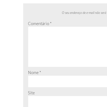
O seu endereço de e-mail não será
Comentário
*
Nome
*
Site