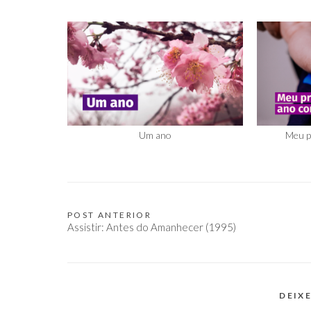
Um ano
Meu p
POST ANTERIOR
Navegação
Assistir: Antes do Amanhecer (1995)
de
Post
DEIX