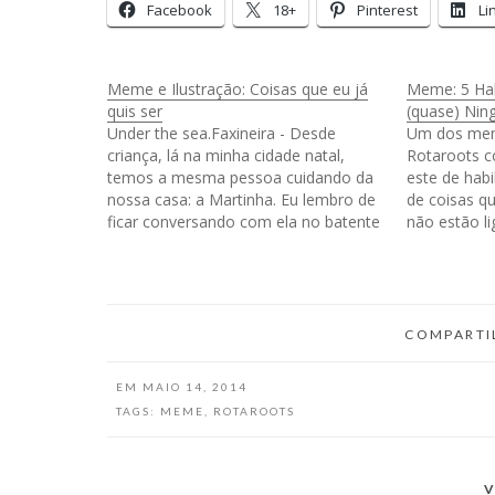
Facebook
18+
Pinterest
Li
Meme e Ilustração: Coisas que eu já
Meme: 5 Hab
quis ser
(quase) Ni
Under the sea.Faxineira - Desde
Um dos mem
criança, lá na minha cidade natal,
Rotaroots c
temos a mesma pessoa cuidando da
este de habi
nossa casa: a Martinha. Eu lembro de
de coisas qu
ficar conversando com ela no batente
não estão l
da porta enquanto ela fazia alguma
internet, e
coisa e eu e meu irmão pulávamos de
legal! Então
um sofá pro outro enquanto ela…
habilidades 
Eu…
COMPARTI
EM
MAIO 14, 2014
TAGS:
MEME
,
ROTAROOTS
V