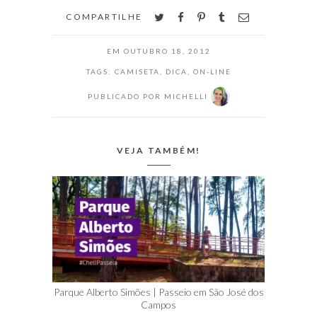
mostrar uma
twitter
facebook
pinterest
tumblr
email
COMPARTILHE
novidade e outros
produtos que
estão…
EM
OUTUBRO 18, 2012
TAGS:
CAMISETA
,
DICA
,
ON-LINE
PUBLICADO POR
MICHELLI
VEJA TAMBÉM!
Parque Alberto Simões | Passeio em São José dos
Campos