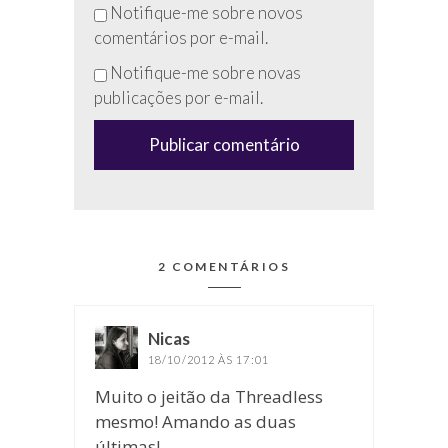
Não
Notifique-me sobre novos
preencha
comentários por e-mail.
esse
Notifique-me sobre novas
campo
publicações por e-mail.
(anti-
spam)
2 COMENTÁRIOS
Nicas
disse:
18/10/2012 ÀS 17:01
Muito o jeitão da Threadless
mesmo! Amando as duas
últimas!