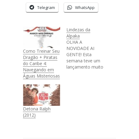
Telegram
WhatsApp
Lindezas da
Alpaka
OLHA A
NOVIDADE AI
Como Treinar Seu
GENTE! Esta
Dragão + Piratas
semana teve um
do Caribe 4:
lançamento muito
Navegando em
lindo lá na Alpaka,
Águas Misteriosas
minha lojinha pra
quem não
conhece. Já falei
de como tudo
começou por
Detona Ralph
aqui, vira e mexe
(2012)
faço vídeos de
como é
empreender e
hoje vim aqui