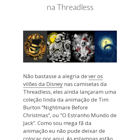
blogueira
na Threadless
à
moda
antiga.
Não bastasse a alegria de
ver os
vilões da Disney
nas camisetas da
Threadless, eles ainda lançaram uma
coleção linda da animação de Tim
Burton “Nightmare Before
Christmas”, ou “O Estranho Mundo de
Jack”. Como sou mega fã da
animação eu não pude deixar de
colocar por aqui. As estampas estão