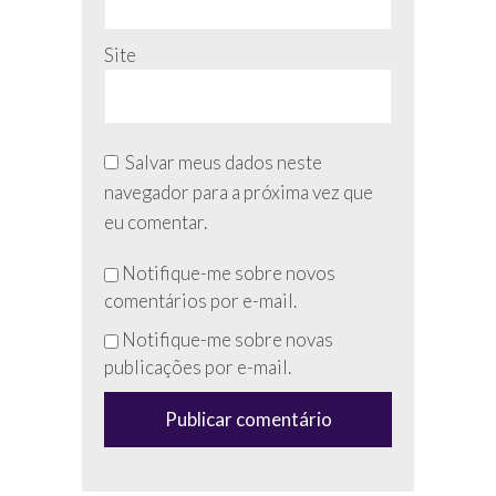
Site
Salvar meus dados neste
navegador para a próxima vez que
eu comentar.
Não
Notifique-me sobre novos
preencha
comentários por e-mail.
esse
Notifique-me sobre novas
campo
publicações por e-mail.
(anti-
spam)