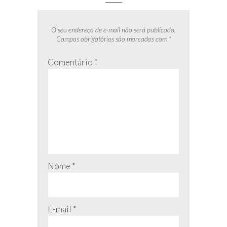
O seu endereço de e-mail não será publicado.
Campos obrigatórios são marcados com
*
Comentário
*
Nome
*
E-mail
*