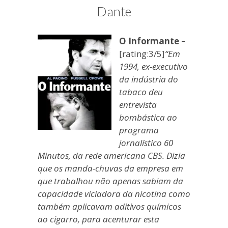
blogueira
Dante
à
moda
O Informante –
antiga.
[rating:3/5]
“Em
1994, ex-executivo
da indústria do
tabaco deu
entrevista
bombástica ao
programa
jornalístico 60
Minutos, da rede americana CBS. Dizia
que os manda-chuvas da empresa em
que trabalhou não apenas sabiam da
capacidade viciadora da nicotina como
também aplicavam aditivos químicos
ao cigarro, para acenturar esta